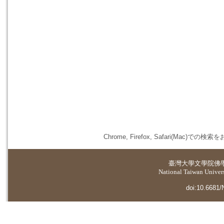
Chrome, Firefox, Safari(
臺灣大學
文學院佛
National Taiwan Universi
doi:10.6681