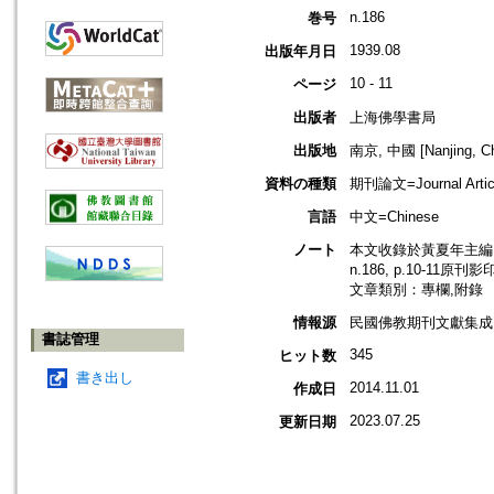
n.186
巻号
1939.08
出版年月日
10 - 11
ページ
出版者
上海佛學書局
出版地
南京, 中國 [Nanjing, Ch
資料の種類
期刊論文=Journal Artic
言語
中文=Chinese
ノート
本文收錄於黃夏年主編，2
n.186, p.10-11原刊
文章類別：專欄,附錄
情報源
民國佛教期刊文獻集成 v
書誌管理
345
ヒット数
書き出し
2014.11.01
作成日
2023.07.25
更新日期