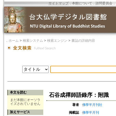
サイトマップ
．
本館について
．
諮問委員会
．
．
ホーム
>
検索システム
>
検索エンジン
>
書誌の詳細内容
本文を読む
石谷成禪師語錄序：附識
まだ本館にオーソラ
イズされていません
著者
佛學半月刊社
加えサービス
掲載誌
佛學半月刊