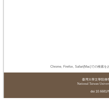
Chrome, Firefox, Safari(
臺灣大學
文學院佛
National Taiwan Universi
doi:10.6681