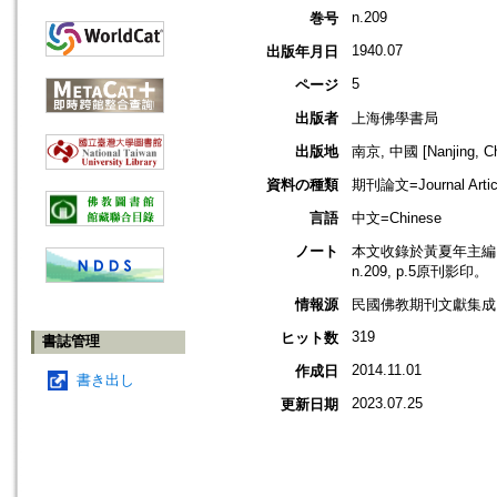
n.209
巻号
1940.07
出版年月日
5
ページ
出版者
上海佛學書局
出版地
南京, 中國 [Nanjing, Ch
資料の種類
期刊論文=Journal Artic
言語
中文=Chinese
ノート
本文收錄於黃夏年主編，2
n.209, p.5原刊影印。
情報源
民國佛教期刊文獻集成 v
319
ヒット数
書誌管理
2014.11.01
作成日
書き出し
2023.07.25
更新日期