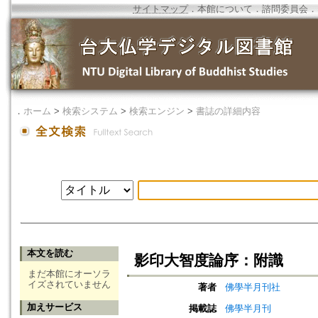
サイトマップ
．
本館について
．
諮問委員会
．
．
ホーム
>
検索システム
>
検索エンジン
>
書誌の詳細内容
本文を読む
影印大智度論序：附識
まだ本館にオーソラ
イズされていません
著者
佛學半月刊社
加えサービス
掲載誌
佛學半月刊