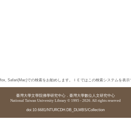
 Firefox, Safari(Mac)での検索をお勧めします。ＩＥではこの検索システムを
臺灣大學
文學院佛學研究中心
．
臺灣大學數位人文研究中心
National Taiwan University Library © 1995 - 2026. All rights reserved
doi:10.6681/NTURCDH.DB_DLMBS/Collection