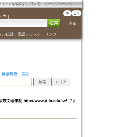
サイトの内容を引用する
．
ホームページへ
中
EN
ト内
｜
戻る
タル仏経
言語レッスン
リンク
．
．
．
検索履歴
．
説明
法鼓文理學院 http://www.dila.edu.tw/
です