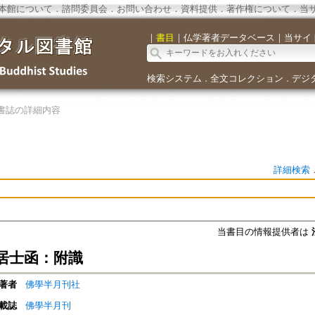
本館について
．
諮問委員会
．
お問い合わせ
．
資料提供
．
著作権について
．
当
｜
書目
｜
仏学著者データベース
｜
当サイ
検索システム
全文コレクション
デジ
．
．
書誌の詳細内容
詳細検索
当書目の情報提供者は
居士函：附識
著者
佛學半月刊社
載誌
佛學半月刊