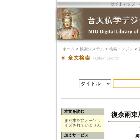
サイトマップ
．
．
ホーム
>
検索システム
>
検索エンジン
>
本文を読む
復佘雨東
まだ本館にオーソラ
イズされていません
加えサービス
掲