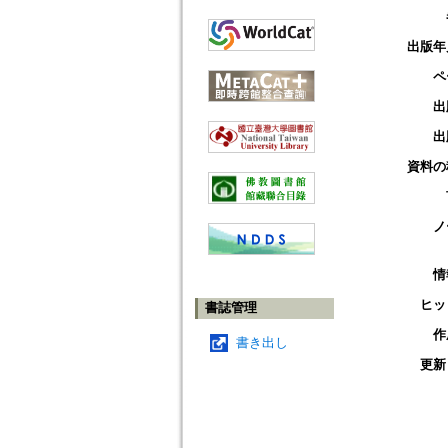
出版年
ペ
出
出
資料の
ノ
情
ヒッ
書誌管理
作
書き出し
更新