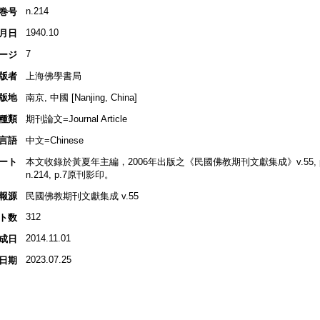
n.214
巻号
1940.10
月日
7
ージ
版者
上海佛學書局
版地
南京, 中國 [Nanjing, China]
種類
期刊論文=Journal Article
言語
中文=Chinese
ート
本文收錄於黃夏年主編，2006年出版之《民國佛教期刊文獻集成》v.55, p.
n.214, p.7原刊影印。
報源
民國佛教期刊文獻集成 v.55
312
ト数
2014.11.01
成日
2023.07.25
日期