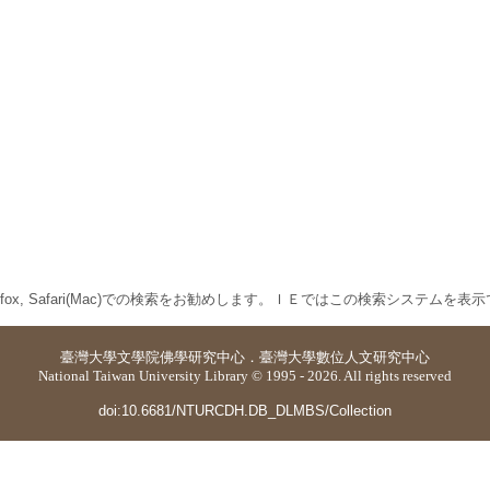
 Firefox, Safari(Mac)での検索をお勧めします。ＩＥではこの検索システムを
臺灣大學
文學院佛學研究中心
．
臺灣大學數位人文研究中心
National Taiwan University Library © 1995 - 2026. All rights reserved
doi:10.6681/NTURCDH.DB_DLMBS/Collection