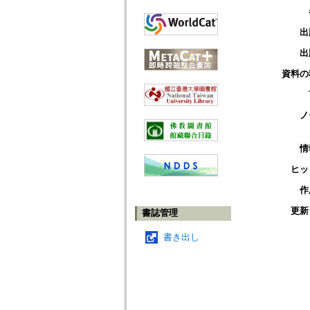
出
出
資料の
ノ
情
ヒッ
作
更新
書誌管理
書き出し