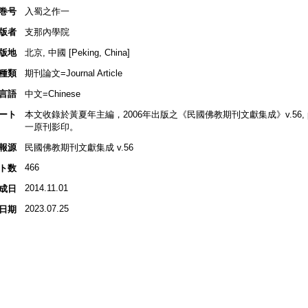
巻号
入蜀之作一
版者
支那內學院
版地
北京, 中國 [Peking, China]
種類
期刊論文=Journal Article
言語
中文=Chinese
ート
本文收錄於黃夏年主編，2006年出版之《民國佛教期刊文獻集成》v.56, p
一原刊影印。
報源
民國佛教期刊文獻集成 v.56
466
ト数
2014.11.01
成日
2023.07.25
日期