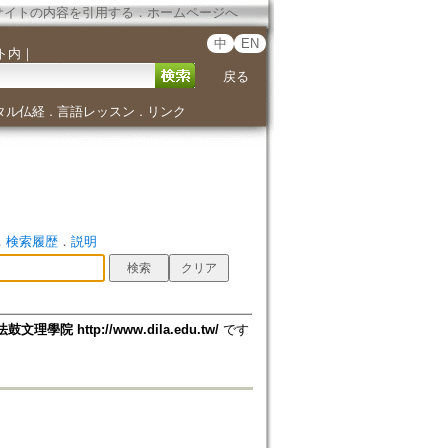
サイトの内容を引用する
．
ホームページへ
中
EN
ト内
｜
戻る
タル仏経
言語レッスン
リンク
．
．
．
検索履歴
．
説明
法鼓文理學院 http://www.dila.edu.tw/
です