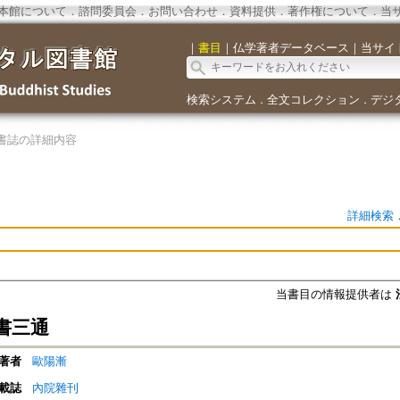
本館について
．
諮問委員会
．
お問い合わせ
．
資料提供
．
著作権について
．
当
｜
書目
｜
仏学著者データベース
｜
当サイ
検索システム
全文コレクション
デジ
．
．
書誌の詳細内容
詳細検索
当書目の情報提供者は
書三通
著者
歐陽漸
載誌
內院雜刊