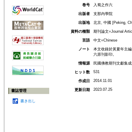
巻号
入蜀之作六
出版者
支那內學院
出版地
北京, 中國 [Peking, Ch
資料の種類
期刊論文=Journal Artic
言語
中文=Chinese
ノート
本文收錄於黃夏年主編，2
六原刊影印。
情報源
民國佛教期刊文獻集成 v
531
ヒット数
2014.11.01
作成日
2023.07.25
更新日期
書誌管理
書き出し