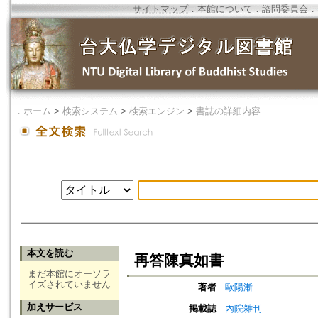
サイトマップ
．
本館について
．
諮問委員会
．
．
ホーム
>
検索システム
>
検索エンジン
>
書誌の詳細内容
本文を読む
再答陳真如書
まだ本館にオーソラ
イズされていません
著者
歐陽漸
加えサービス
掲載誌
內院雜刊