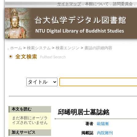
サイトマップ
．
本館について
．
諮問委員会
．
．
ホーム
>
検索システム
>
検索エンジン
>
書誌の詳細内容
本文を読む
邱晞明居士墓誌銘
まだ本館にオーソラ
イズされていません
著者
歐陽漸
加えサービス
掲載誌
內院雜刊