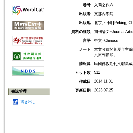
巻号
入蜀之作六
出版者
支那內學院
出版地
北京, 中國 [Peking, Ch
資料の種類
期刊論文=Journal Artic
言語
中文=Chinese
ノート
本文收錄於黃夏年主編，2
六原刊影印。
情報源
民國佛教期刊文獻集成 v
511
ヒット数
2014.11.01
作成日
2023.07.25
更新日期
書誌管理
書き出し