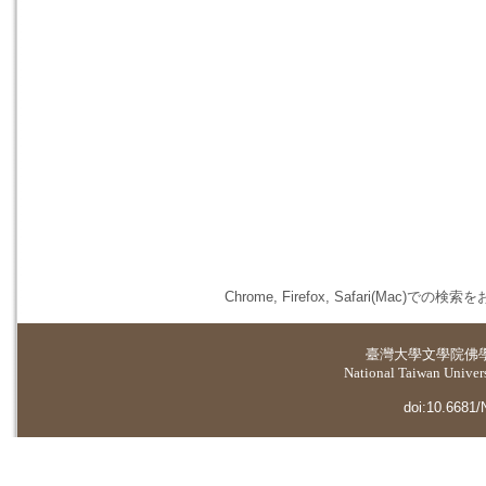
Chrome, Firefox, Safari(
臺灣大學
文學院佛
National Taiwan Universi
doi:10.6681