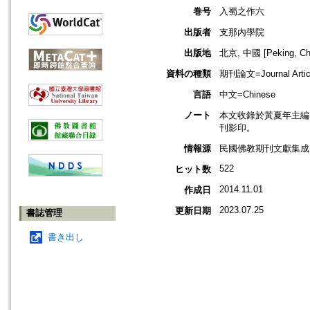
巻号
入蜀之作六
出版者
支那內學院
出版地
北京, 中國 [Peking, Ch
資料の種類
期刊論文=Journal Artic
言語
中文=Chinese
ノート
本文收錄於黃夏年主編，
刊影印。
情報源
民國佛教期刊文獻集成 v
522
ヒット数
2014.11.01
作成日
2023.07.25
更新日期
書誌管理
書き出し