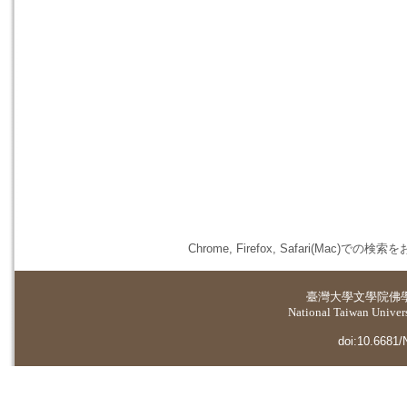
Chrome, Firefox, Safari(
臺灣大學
文學院佛
National Taiwan Universi
doi:10.6681