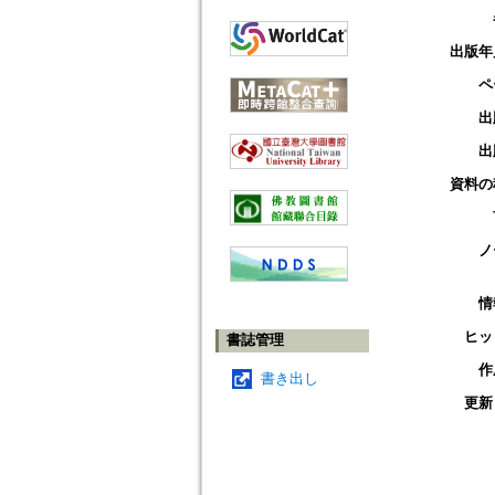
出版年
ペ
出
出
資料の
ノ
情
ヒッ
書誌管理
作
書き出し
更新