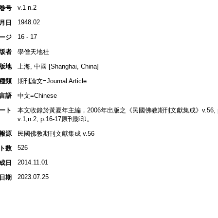
v.1 n.2
巻号
1948.02
月日
16 - 17
ージ
版者
學僧天地社
版地
上海, 中國 [Shanghai, China]
種類
期刊論文=Journal Article
言語
中文=Chinese
ート
本文收錄於黃夏年主編，2006年出版之《民國佛教期刊文獻集成》v.56, p.4
v.1,n.2, p.16-17原刊影印。
報源
民國佛教期刊文獻集成 v.56
526
ト数
2014.11.01
成日
2023.07.25
日期