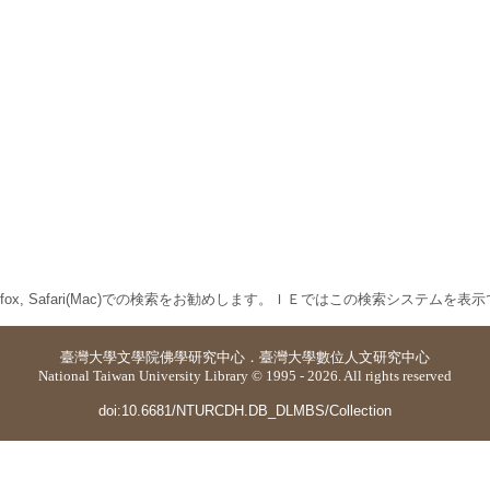
 Firefox, Safari(Mac)での検索をお勧めします。ＩＥではこの検索システムを
臺灣大學
文學院佛學研究中心
．
臺灣大學數位人文研究中心
National Taiwan University Library © 1995 - 2026. All rights reserved
doi:10.6681/NTURCDH.DB_DLMBS/Collection