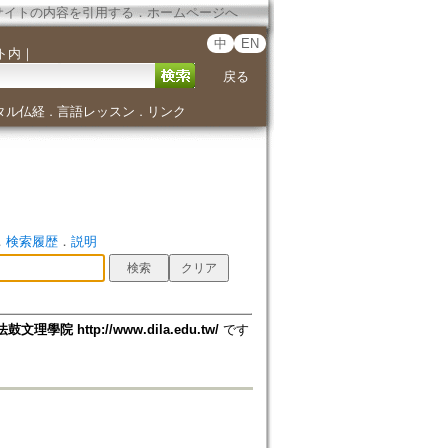
サイトの内容を引用する
．
ホームページへ
中
EN
ト内
｜
戻る
タル仏経
言語レッスン
リンク
．
．
．
検索履歴
．
説明
法鼓文理學院 http://www.dila.edu.tw/
です