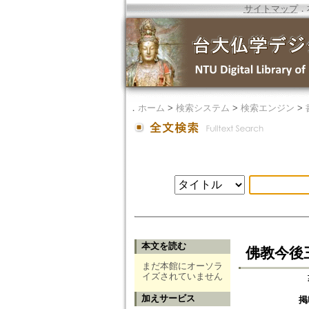
サイトマップ
．
．
ホーム
>
検索システム
>
検索エンジン
>
本文を読む
佛教今後
まだ本館にオーソラ
イズされていません
加えサービス
掲