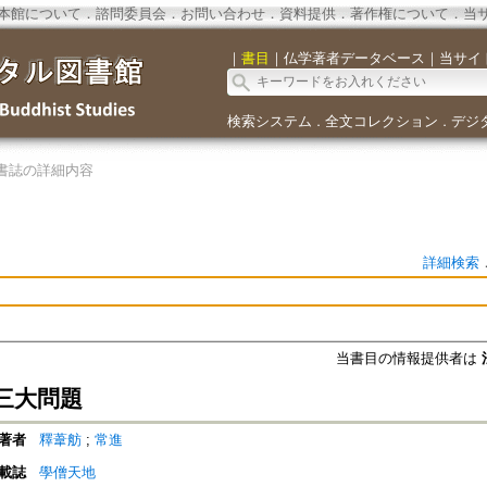
本館について
．
諮問委員会
．
お問い合わせ
．
資料提供
．
著作権について
．
当
｜
書目
｜
仏学著者データベース
｜
当サイ
検索システム
全文コレクション
デジ
．
．
書誌の詳細内容
詳細検索
当書目の情報提供者は
三大問題
著者
釋葦舫
;
常進
載誌
學僧天地