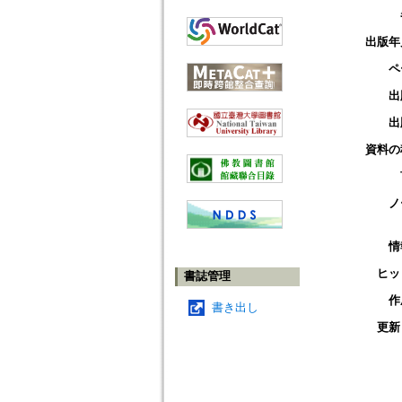
出版年
ペ
出
出
資料の
ノ
情
ヒッ
書誌管理
作
書き出し
更新