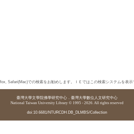
 Firefox, Safari(Mac)での検索をお勧めします。ＩＥではこの検索システムを
臺灣大學
文學院佛學研究中心
．
臺灣大學數位人文研究中心
National Taiwan University Library © 1995 - 2026. All rights reserved
doi:10.6681/NTURCDH.DB_DLMBS/Collection