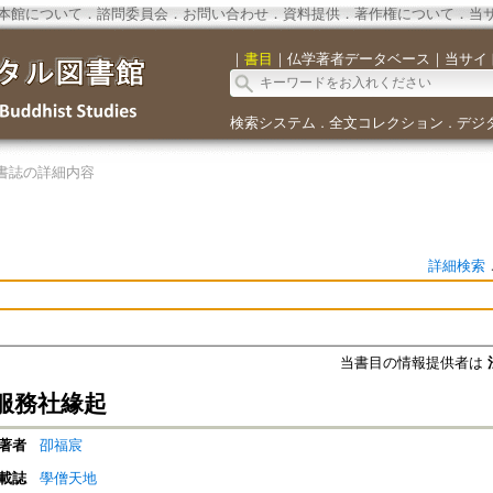
本館について
．
諮問委員会
．
お問い合わせ
．
資料提供
．
著作権について
．
当
｜
書目
｜
仏学著者データベース
｜
当サイ
検索システム
全文コレクション
デジ
．
．
書誌の詳細内容
詳細検索
当書目の情報提供者は
服務社緣起
著者
卲福宸
載誌
學僧天地