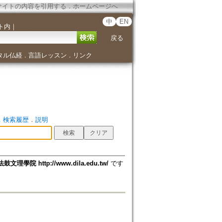
サイトの内容を引用する
．
ホームページへ
中
EN
ト内
｜
戻る
タル仏経
言語レッスン
リンク
．
．
．
検索履歴
．
説明
法鼓文理學院 http://www.dila.edu.tw/
です