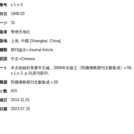
v.1 n.3
巻号
1948.03
月日
31
ージ
版者
學僧天地社
版地
上海, 中國 [Shanghai, China]
種類
期刊論文=Journal Article
言語
中文=Chinese
ート
本文收錄於黃夏年主編，2006年出版之《民國佛教期刊文獻集成》v.56, p.
v.1,n.3, p.31原刊影印。
報源
民國佛教期刊文獻集成 v.56
415
ト数
2014.11.01
成日
2023.07.25
日期