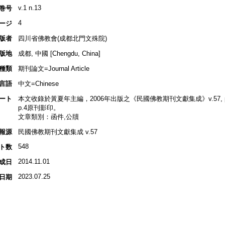
v.1 n.13
巻号
4
ージ
版者
四川省佛教會(成都北門文殊院)
版地
成都, 中國 [Chengdu, China]
種類
期刊論文=Journal Article
言語
中文=Chinese
ート
本文收錄於黃夏年主編，2006年出版之《民國佛教期刊文獻集成》v.57, p.2
p.4原刊影印。
文章類別：函件,公牘
報源
民國佛教期刊文獻集成 v.57
548
ト数
2014.11.01
成日
2023.07.25
日期