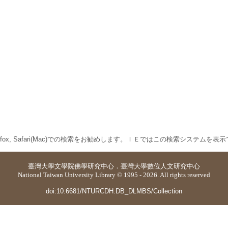
 Firefox, Safari(Mac)での検索をお勧めします。ＩＥではこの検索システムを
臺灣大學
文學院佛學研究中心
．
臺灣大學數位人文研究中心
National Taiwan University Library © 1995 - 2026. All rights reserved
doi:10.6681/NTURCDH.DB_DLMBS/Collection