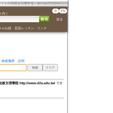
サイトの内容を引用する
．
ホームページへ
中
EN
ト内
｜
戻る
タル仏経
言語レッスン
リンク
．
．
．
検索履歴
．
説明
法鼓文理學院 http://www.dila.edu.tw/
です