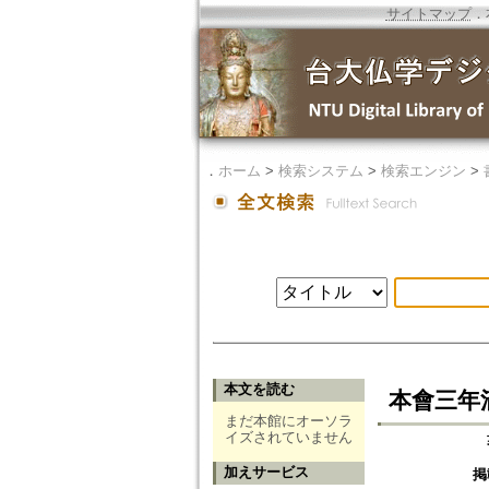
サイトマップ
．
．
ホーム
>
検索システム
>
検索エンジン
>
本文を読む
本會三年
まだ本館にオーソラ
イズされていません
加えサービス
掲