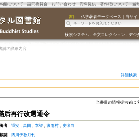
本館について
．
諮問委員会
．
お問い合わせ
．
資料提供
．
著作権について
．
当
｜
書目
｜
仏学著者データベース
｜
当サイ
検索システム
全文コレクション
デジ
．
．
書誌の詳細内容
詳細検索
当書目の情報提供者は
滿后再行改選通令
著者
禪安
;
昌圓
;
本智
;
復雨村
;
皮懷白
載誌
四川佛教月刊