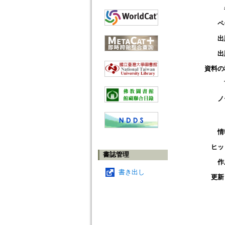
ペ
出
出
資料の
ノ
情
ヒッ
書誌管理
作
書き出し
更新