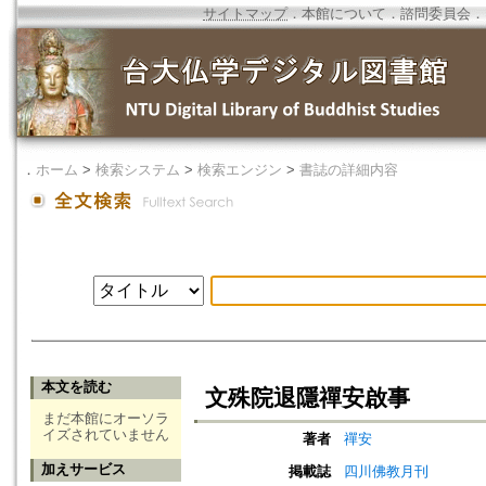
サイトマップ
．
本館について
．
諮問委員会
．
．
ホーム
>
検索システム
>
検索エンジン
>
書誌の詳細内容
本文を読む
文殊院退隱禪安啟事
まだ本館にオーソラ
イズされていません
著者
禪安
加えサービス
掲載誌
四川佛教月刊