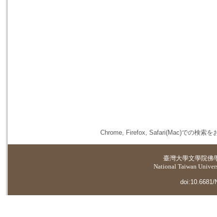
Chrome, Firefox, Safari(
臺灣大學
文學院佛
National Taiwan Universi
doi:10.6681