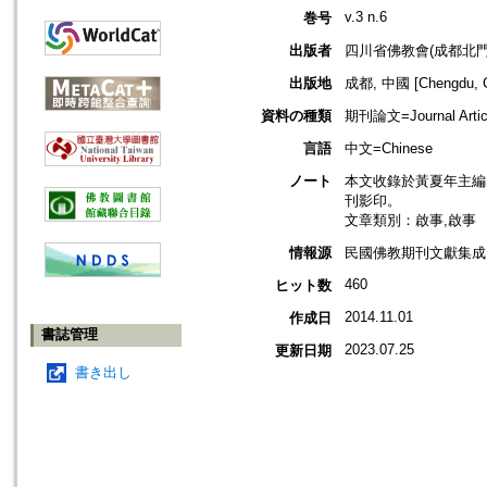
v.3 n.6
巻号
出版者
四川省佛教會(成都北門
出版地
成都, 中國 [Chengdu, C
資料の種類
期刊論文=Journal Artic
言語
中文=Chinese
ノート
本文收錄於黃夏年主編，2
刊影印。
文章類別：啟事,啟事
情報源
民國佛教期刊文獻集成 v
460
ヒット数
2014.11.01
作成日
書誌管理
2023.07.25
更新日期
書き出し