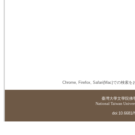
Chrome, Firefox, Safari(
臺灣大學
文學院佛
National Taiwan Universi
doi:10.6681