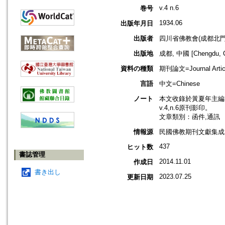
v.4 n.6
巻号
1934.06
出版年月日
出版者
四川省佛教會(成都北門
出版地
成都, 中國 [Chengdu, C
資料の種類
期刊論文=Journal Artic
言語
中文=Chinese
ノート
本文收錄於黃夏年主編，2
v.4,n.6原刊影印。
文章類別：函件,通訊
情報源
民國佛教期刊文獻集成 v
437
ヒット数
書誌管理
2014.11.01
作成日
書き出し
2023.07.25
更新日期