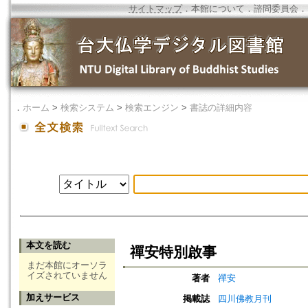
サイトマップ
．
本館について
．
諮問委員会
．
．
ホーム
>
検索システム
>
検索エンジン
>
書誌の詳細内容
本文を読む
禪安特別啟事
まだ本館にオーソラ
イズされていません
著者
禪安
加えサービス
掲載誌
四川佛教月刊