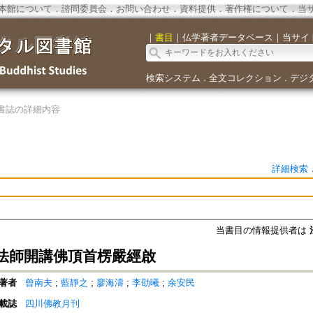
本館について
．
諮問委員会
．
お問い合わせ
．
資料提供
．
著作権について
．
当
｜
書目
｜
仏学著者データベース
｜
当サイ
検索システム
全文コレクション
デジ
．
．
書誌の詳細内容
詳細検索
当書目の情報提供者は
法師開講佛頂首楞嚴經啟
著者
曾南夫
;
藍靜之
;
廖海濤
;
李劭曦
;
余安民
載誌
四川佛教月刊