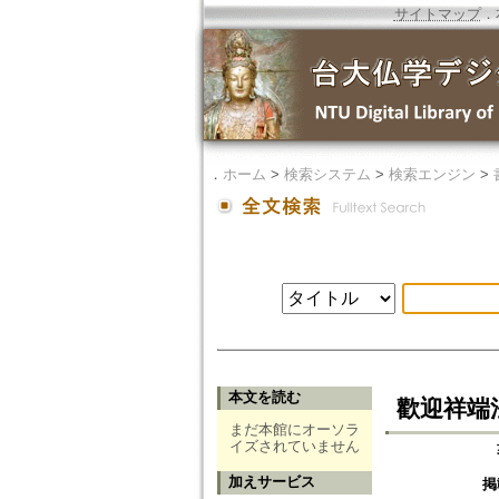
サイトマップ
．
．
ホーム
>
検索システム
>
検索エンジン
>
本文を読む
歡迎祥端
まだ本館にオーソラ
イズされていません
加えサービス
掲