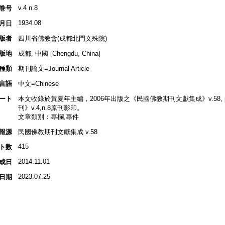
v.4 n.8
巻号
1934.08
月日
版者
四川省佛教會(成都北門文殊院)
版地
成都, 中國 [Chengdu, China]
種類
期刊論文=Journal Article
言語
中文=Chinese
ート
本文收錄於黃夏年主編，2006年出版之《民國佛教期刊文獻集成》v.58, p.2
刊》v.4,n.8原刊影印。
文章類別：專欄,專件
報源
民國佛教期刊文獻集成 v.58
415
ト数
2014.11.01
成日
2023.07.25
日期