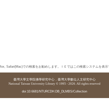
 Firefox, Safari(Mac)での検索をお勧めします。ＩＥではこの検索システムを
臺灣大學
文學院佛學研究中心
．
臺灣大學數位人文研究中心
National Taiwan University Library © 1995 - 2026. All rights reserved
doi:10.6681/NTURCDH.DB_DLMBS/Collection