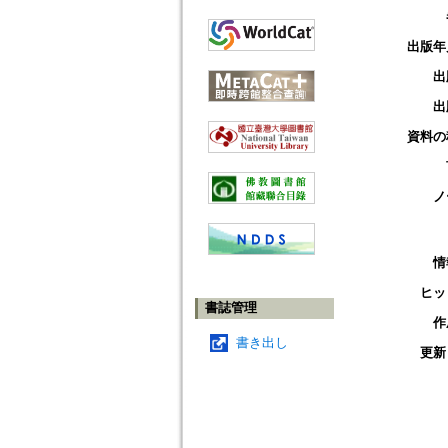
出版年
出
出
資料の
ノ
情
ヒッ
書誌管理
作
書き出し
更新