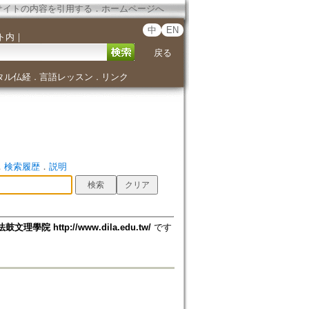
サイトの内容を引用する
．
ホームページへ
中
EN
ト内
｜
戻る
タル仏経
言語レッスン
リンク
．
．
．
検索履歴
．
説明
法鼓文理學院 http://www.dila.edu.tw/
です