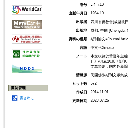
v.4 n.10
巻号
1934.10
出版年月日
出版者
四川省佛教會(成都北門
出版地
成都, 中國 [Chengdu, C
資料の種類
期刊論文=Journal Artic
言語
中文=Chinese
ノート
本文收錄於黃夏年主編，2
刊》v.4,n.10原刊影印
文章類別：國內外新聞
情報源
民國佛教期刊文獻集成 v
572
ヒット数
書誌管理
2014.11.01
作成日
書き出し
2023.07.25
更新日期