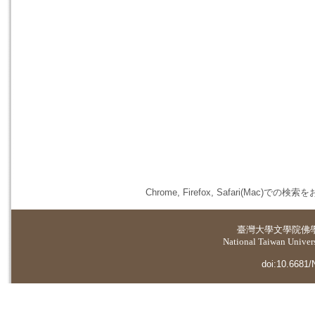
Chrome, Firefox, Safari(
臺灣大學
文學院佛
National Taiwan Universi
doi:10.6681