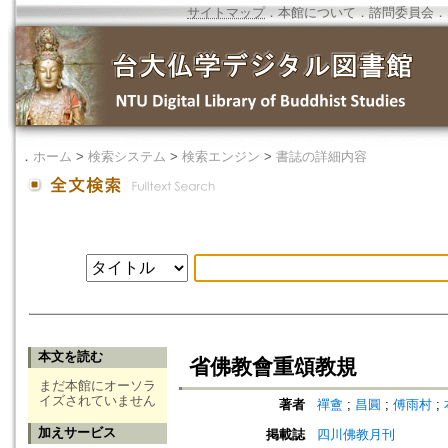
サイトマップ
．
本館について
．
諮問委員会
．
．
ホーム
>
検索システム
>
検索エンジン
>
書誌の詳細内容
本文を読む
省佛教會重頌教規
まだ本館にオーソラ
イズされていません
著者
禪盦
;
昌圓
;
傅雨村
;
加えサービス
掲載誌
四川佛教月刊