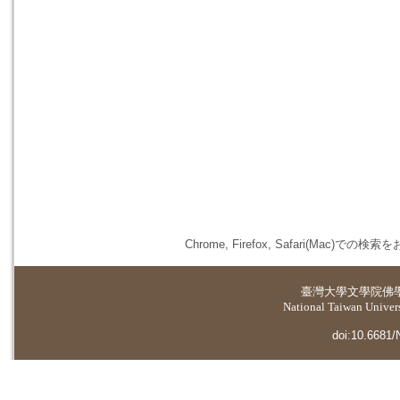
Chrome, Firefox, Safari(
臺灣大學
文學院佛
National Taiwan Universi
doi:10.6681