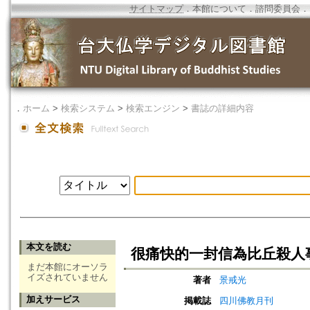
サイトマップ
．
本館について
．
諮問委員会
．
．
ホーム
>
検索システム
>
検索エンジン
>
書誌の詳細内容
本文を読む
很痛快的一封信為比丘殺人
まだ本館にオーソラ
イズされていません
著者
景戒光
加えサービス
掲載誌
四川佛教月刊