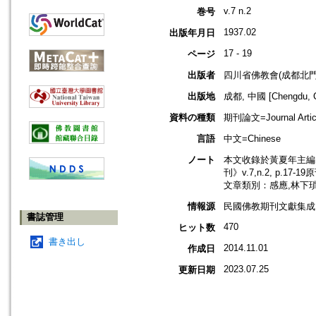
v.7 n.2
巻号
1937.02
出版年月日
17 - 19
ページ
出版者
四川省佛教會(成都北門
出版地
成都, 中國 [Chengdu, C
資料の種類
期刊論文=Journal Artic
言語
中文=Chinese
ノート
本文收錄於黃夏年主編，2
刊》v.7,n.2, p.17-
文章類別：感應,林下
情報源
民國佛教期刊文獻集成 v
書誌管理
470
ヒット数
書き出し
2014.11.01
作成日
2023.07.25
更新日期