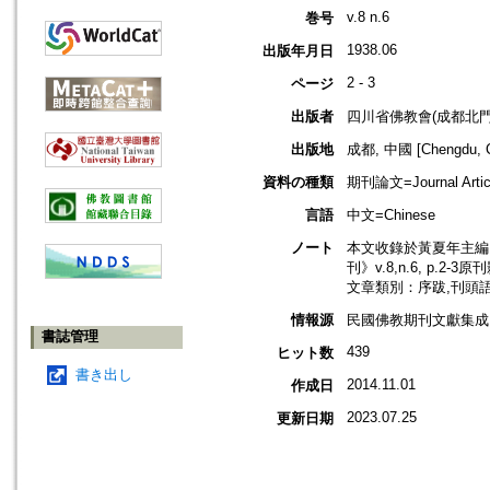
v.8 n.6
巻号
1938.06
出版年月日
2 - 3
ページ
出版者
四川省佛教會(成都北門
出版地
成都, 中國 [Chengdu, C
資料の種類
期刊論文=Journal Artic
言語
中文=Chinese
ノート
本文收錄於黃夏年主編，2
刊》v.8,n.6, p.2-3
文章類別：序跋,刊頭
情報源
民國佛教期刊文獻集成 v
書誌管理
439
ヒット数
書き出し
2014.11.01
作成日
2023.07.25
更新日期