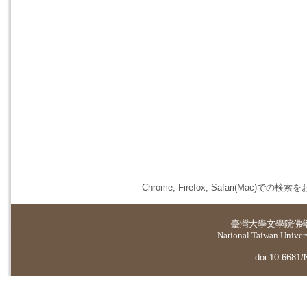
Chrome, Firefox, Safari(
臺灣大學
文學院佛
National Taiwan Universi
doi:10.6681