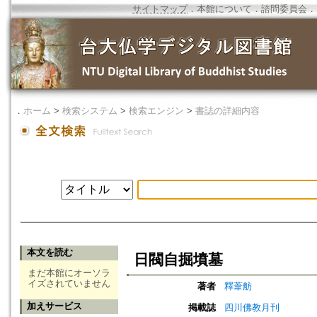
サイトマップ
．
本館について
．
諮問委員会
．
．
ホーム
>
検索システム
>
検索エンジン
>
書誌の詳細内容
本文を読む
日閥自掘墳墓
まだ本館にオーソラ
イズされていません
著者
釋葦舫
加えサービス
掲載誌
四川佛教月刊