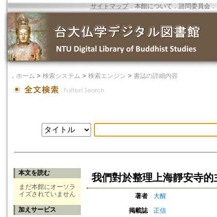
サイトマップ
．
本館について
．
諮問委員会
．
．
ホーム
>
検索システム
>
検索エンジン
>
書誌の詳細内容
本文を読む
我們對於整理上海靜安寺的
まだ本館にオーソラ
イズされていません
著者
大醒
加えサービス
掲載誌
正信