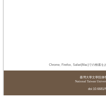
Chrome, Firefox, Safari(
臺灣大學
文學院佛
National Taiwan Universi
doi:10.6681