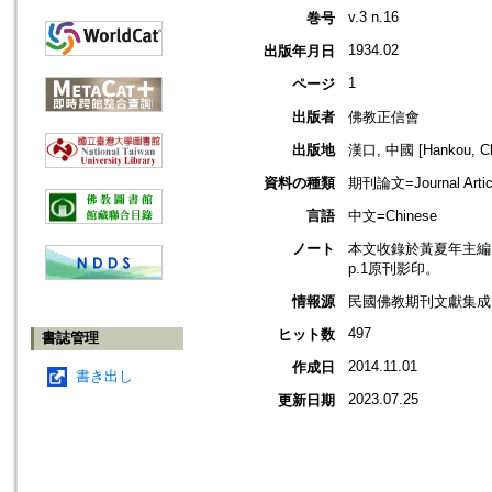
v.3 n.16
巻号
1934.02
出版年月日
1
ページ
出版者
佛教正信會
出版地
漢口, 中國 [Hankou, Ch
資料の種類
期刊論文=Journal Artic
言語
中文=Chinese
ノート
本文收錄於黃夏年主編，20
p.1原刊影印。
情報源
民國佛教期刊文獻集成 v
497
ヒット数
書誌管理
2014.11.01
作成日
書き出し
2023.07.25
更新日期