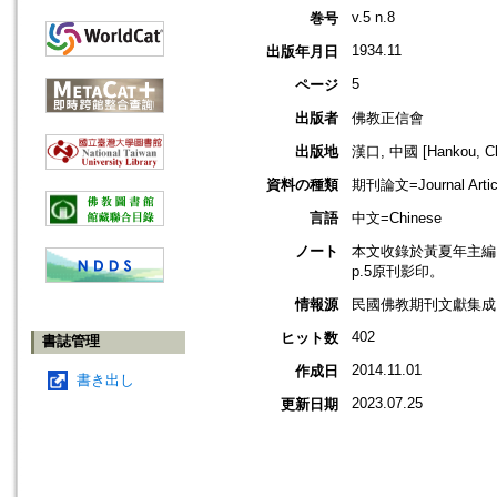
v.5 n.8
巻号
1934.11
出版年月日
5
ページ
出版者
佛教正信會
出版地
漢口, 中國 [Hankou, Ch
資料の種類
期刊論文=Journal Artic
言語
中文=Chinese
ノート
本文收錄於黃夏年主編，20
p.5原刊影印。
情報源
民國佛教期刊文獻集成 v
402
ヒット数
書誌管理
2014.11.01
作成日
書き出し
2023.07.25
更新日期