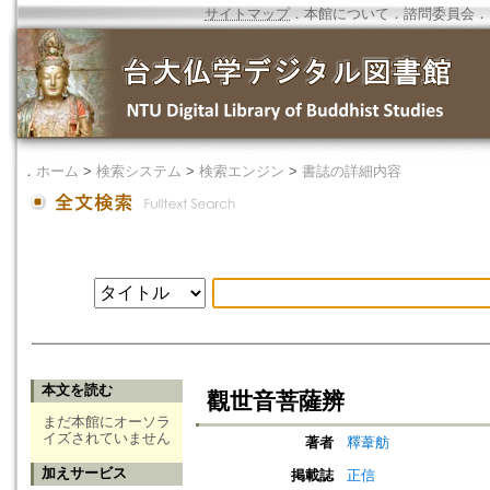
サイトマップ
．
本館について
．
諮問委員会
．
．
ホーム
>
検索システム
>
検索エンジン
>
書誌の詳細内容
本文を読む
觀世音菩薩辨
まだ本館にオーソラ
イズされていません
著者
釋葦舫
加えサービス
掲載誌
正信