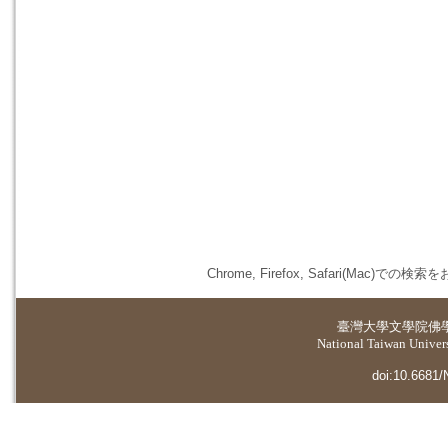
Chrome, Firefox, Safari(
臺灣大學
文學院佛
National Taiwan Universi
doi:10.6681