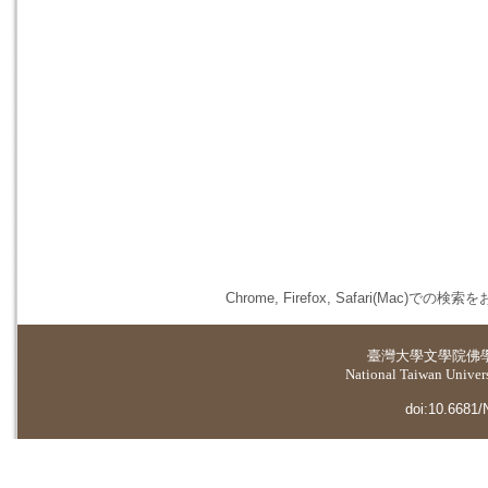
Chrome, Firefox, Safari(
臺灣大學
文學院佛
National Taiwan Universi
doi:10.6681