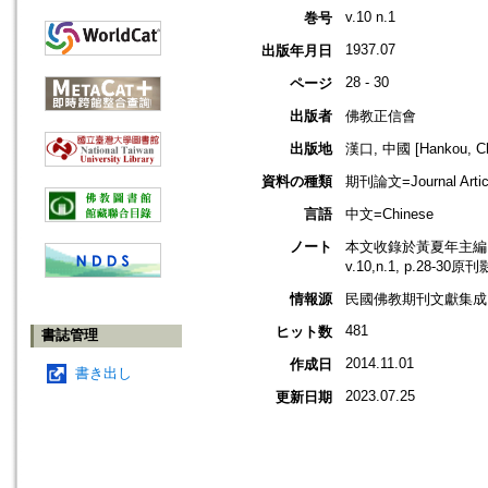
v.10 n.1
巻号
1937.07
出版年月日
28 - 30
ページ
出版者
佛教正信會
出版地
漢口, 中國 [Hankou, Ch
資料の種類
期刊論文=Journal Artic
言語
中文=Chinese
ノート
本文收錄於黃夏年主編，2
v.10,n.1, p.28-30
情報源
民國佛教期刊文獻集成 v
481
ヒット数
書誌管理
2014.11.01
作成日
書き出し
2023.07.25
更新日期