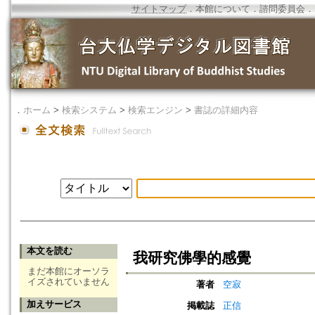
サイトマップ
．
本館について
．
諮問委員会
．
．
ホーム
>
検索システム
>
検索エンジン
>
書誌の詳細内容
本文を読む
我研究佛學的感覺
まだ本館にオーソラ
イズされていません
著者
空寂
加えサービス
掲載誌
正信