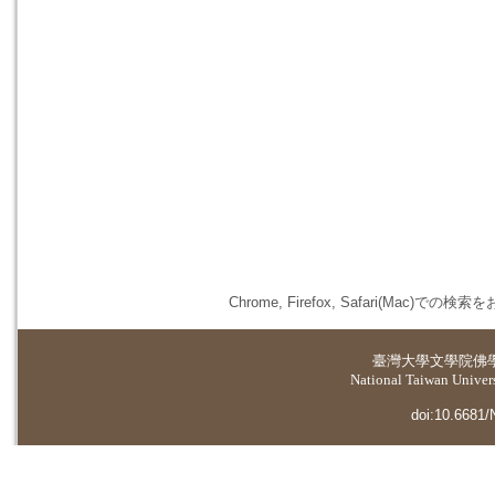
Chrome, Firefox, Safari(
臺灣大學
文學院佛
National Taiwan Universi
doi:10.6681