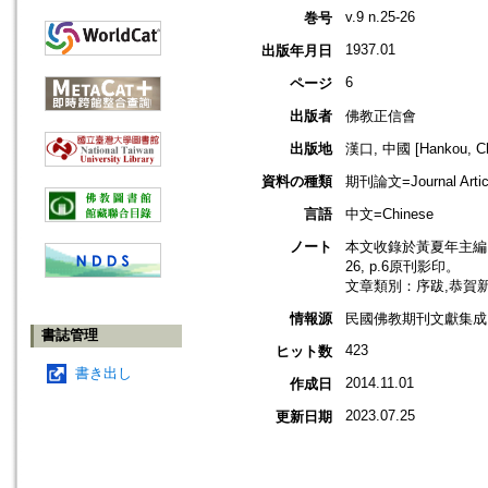
v.9 n.25-26
巻号
1937.01
出版年月日
6
ページ
出版者
佛教正信會
出版地
漢口, 中國 [Hankou, Ch
資料の種類
期刊論文=Journal Artic
言語
中文=Chinese
ノート
本文收錄於黃夏年主編，20
26, p.6原刊影印。
文章類別：序跋,恭賀
情報源
民國佛教期刊文獻集成 v
書誌管理
423
ヒット数
書き出し
2014.11.01
作成日
2023.07.25
更新日期