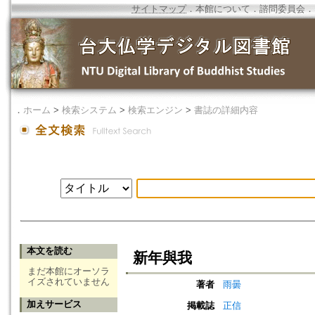
サイトマップ
．
本館について
．
諮問委員会
．
．
ホーム
>
検索システム
>
検索エンジン
>
書誌の詳細内容
本文を読む
新年與我
まだ本館にオーソラ
イズされていません
著者
雨曇
加えサービス
掲載誌
正信