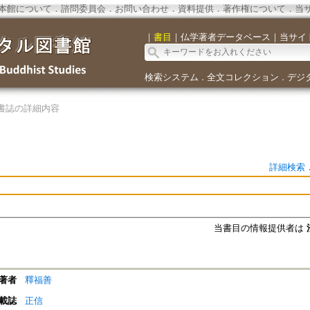
本館について
．
諮問委員会
．
お問い合わせ
．
資料提供
．
著作権について
．
当
｜
書目
｜
仏学著者データベース
｜
当サイ
検索システム
全文コレクション
デジ
．
．
書誌の詳細内容
詳細検索
当書目の情報提供者は
著者
釋福善
載誌
正信