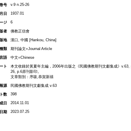
v.9 n.25-26
巻号
1937.01
月日
6
ージ
版者
佛教正信會
版地
漢口, 中國 [Hankou, China]
種類
期刊論文=Journal Article
言語
中文=Chinese
ート
本文收錄於黃夏年主編，2006年出版之《民國佛教期刊文獻集成》v.63, p.234
26, p.6原刊影印。
文章類別：序跋,恭賀新禧
報源
民國佛教期刊文獻集成 v.63
398
ト数
2014.11.01
成日
2023.07.25
日期