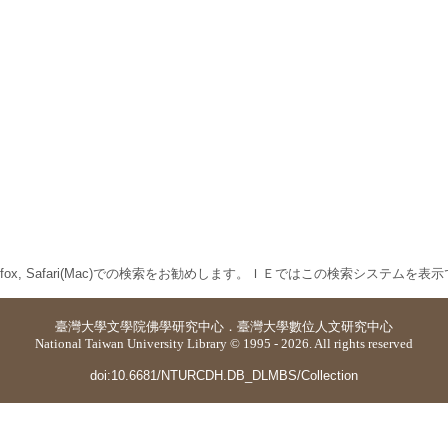
 Firefox, Safari(Mac)での検索をお勧めします。ＩＥではこの検索システムを
臺灣大學
文學院佛學研究中心
．
臺灣大學數位人文研究中心
National Taiwan University Library © 1995 - 2026. All rights reserved
doi:10.6681/NTURCDH.DB_DLMBS/Collection