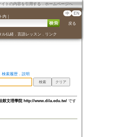
サイトの内容を引用する
．
ホームページへ
中
EN
ト内
｜
戻る
タル仏経
言語レッスン
リンク
．
．
．
検索履歴
．
説明
法鼓文理學院 http://www.dila.edu.tw/
です