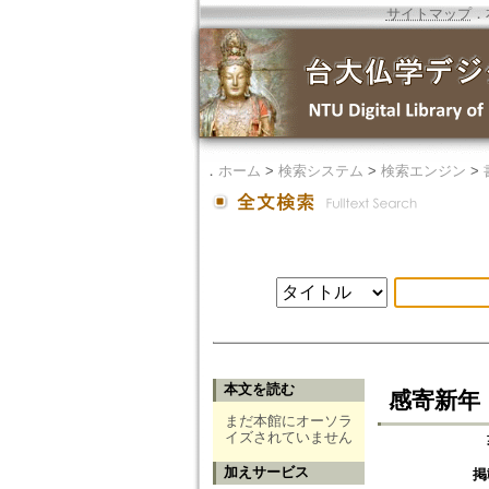
サイトマップ
．
．
ホーム
>
検索システム
>
検索エンジン
>
本文を読む
感寄新年
まだ本館にオーソラ
イズされていません
加えサービス
掲