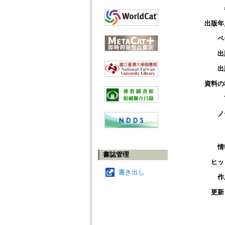
出版年
ペ
出
出
資料の
ノ
情
書誌管理
ヒッ
書き出し
作
更新