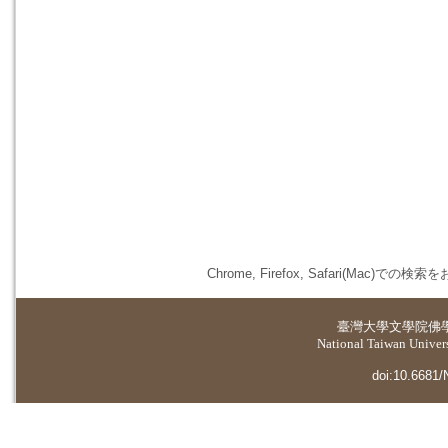
Chrome, Firefox, Safari(
臺灣大學
文學院佛
National Taiwan Universi
doi:10.6681