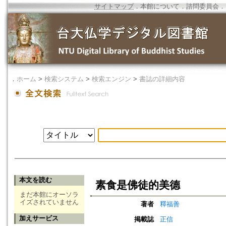
サイトマップ
．
本館について
．
諮問委員会
．
．
ホーム
>
検索システム
>
検索エンジン
>
書誌の詳細内容
本文を読む
素食是佛徒的美德
まだ本館にオーソラ
イズされていません
著者
釋福善
加えサービス
掲載誌
正信