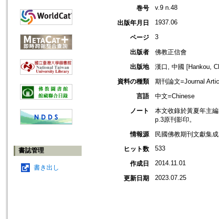
v.9 n.48
巻号
1937.06
出版年月日
3
ページ
出版者
佛教正信會
出版地
漢口, 中國 [Hankou, Ch
資料の種類
期刊論文=Journal Artic
言語
中文=Chinese
ノート
本文收錄於黃夏年主編，20
p.3原刊影印。
情報源
民國佛教期刊文獻集成 v
533
ヒット数
書誌管理
2014.11.01
作成日
書き出し
2023.07.25
更新日期