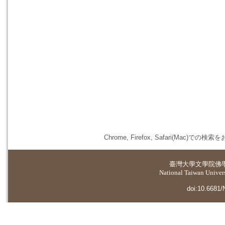
Chrome, Firefox, Safari(
臺灣大學
文學院佛
National Taiwan Universi
doi:10.6681