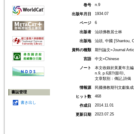
n.9
巻号
1934.07
出版年月日
6
ページ
出版者
汕頭佛教居士林
出版地
汕頭, 中國 [Shantou, C
資料の種類
期刊論文=Journal Artic
言語
中文=Chinese
ノート
本文收錄於黃夏年主編，2
n.9, p.6原刊影印。
文章類別：傳記,詩偈
情報源
民國佛教期刊文獻集成 v
書誌管理
468
ヒット数
書き出し
2014.11.01
作成日
2023.07.25
更新日期