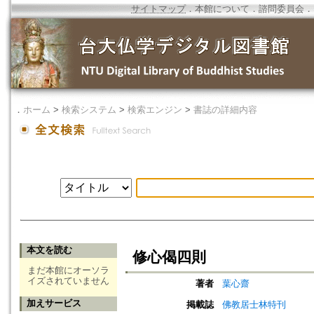
サイトマップ
．
本館について
．
諮問委員会
．
．
ホーム
>
検索システム
>
検索エンジン
>
書誌の詳細内容
本文を読む
修心偈四則
まだ本館にオーソラ
イズされていません
著者
葉心齋
加えサービス
掲載誌
佛教居士林特刊