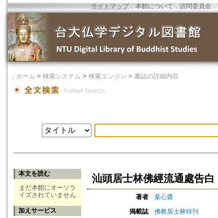
サイトマップ
．
本館について
．
諮問委員会
．
．
ホーム
>
検索システム
>
検索エンジン
>
書誌の詳細内容
本文を読む
汕頭居士林佛經流通處告白
まだ本館にオーソラ
イズされていません
著者
葉心齋
加えサービス
掲載誌
佛教居士林特刊