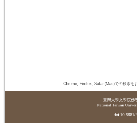
Chrome, Firefox, Safari(
臺灣大學
文學院佛
National Taiwan Universi
doi:10.6681