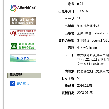
n.21
巻号
1935.07
出版年月日
11
ページ
出版者
汕頭佛教居士林
出版地
汕頭, 中國 [Shantou, C
資料の種類
期刊論文=Journal Artic
言語
中文=Chinese
ノート
本文收錄於黃夏年主編，2
刊》n.21, p.11原刊影
文章類別：啟事,廣告
情報源
民國佛教期刊文獻集成 v
書誌管理
515
ヒット数
書き出し
2014.11.01
作成日
2023.07.25
更新日期