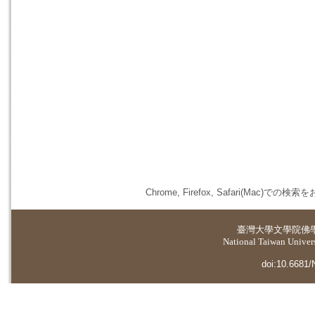
Chrome, Firefox, Safari(
臺灣大學
文學院佛
National Taiwan Universi
doi:10.6681