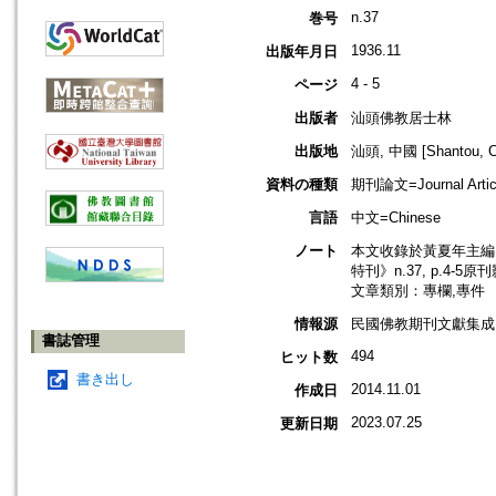
n.37
巻号
1936.11
出版年月日
4 - 5
ページ
出版者
汕頭佛教居士林
出版地
汕頭, 中國 [Shantou, C
資料の種類
期刊論文=Journal Artic
言語
中文=Chinese
ノート
本文收錄於黃夏年主編，2
特刊》n.37, p.4-5
文章類別：專欄,專件
情報源
民國佛教期刊文獻集成 v
書誌管理
494
ヒット数
書き出し
2014.11.01
作成日
2023.07.25
更新日期