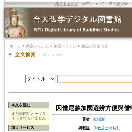
サイトマップ
．
本館について
．
諮問委員会
．
．
ホーム
>
検索システム
>
検索エンジン
>
書誌の詳細内容
本文を読む
因僧尼參加國選辨方便與僧
まだ本館にオーソラ
イズされていません
著者
歐陽漸
加えサービス
掲載誌
佛教居士林特刊