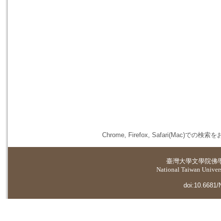
Chrome, Firefox, Safari(
臺灣大學
文學院佛
National Taiwan Universi
doi:10.6681