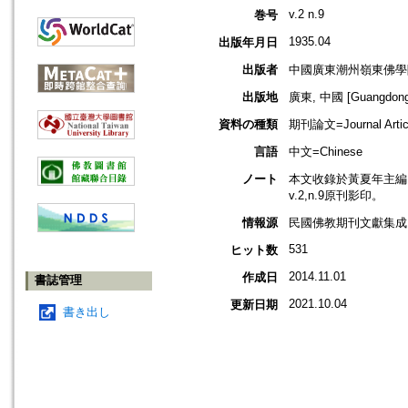
v.2 n.9
巻号
1935.04
出版年月日
出版者
中國廣東潮州嶺東佛學
出版地
廣東, 中國 [Guangdong,
資料の種類
期刊論文=Journal Artic
言語
中文=Chinese
ノート
本文收錄於黃夏年主編，2
v.2,n.9原刊影印。
情報源
民國佛教期刊文獻集成 v
531
ヒット数
2014.11.01
作成日
書誌管理
2021.10.04
更新日期
書き出し