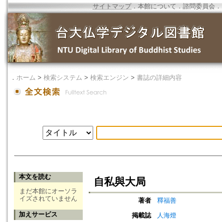
サイトマップ
．
本館について
．
諮問委員会
．
．
ホーム
>
検索システム
>
検索エンジン
>
書誌の詳細内容
本文を読む
自私與大局
まだ本館にオーソラ
イズされていません
著者
釋福善
加えサービス
掲載誌
人海燈