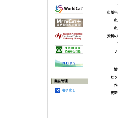
出版年
出
出
資料の
ノ
情
ヒッ
書誌管理
作
書き出し
更新