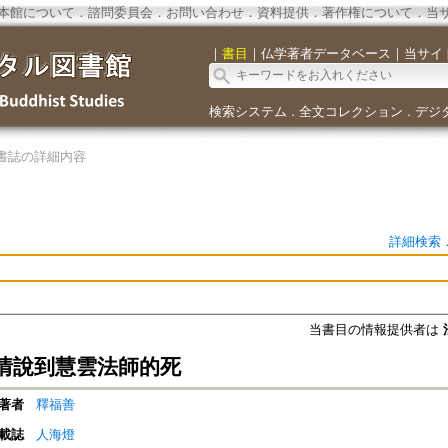
本館について
．
諮問委員会
．
お問い合わせ
．
資料提供
．
著作権について
．
当
｜
書目
｜
仏学著者データベース
｜
当サイ
検索システム
全文コレクション
デジ
．
．
書誌の詳細内容
詳細検索
当書目の情報提供者は
情說到慧雲法師的死
著者
釋福善
載誌
人海燈