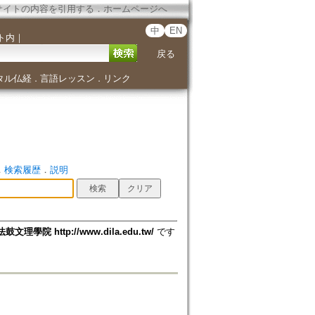
サイトの内容を引用する
．
ホームページへ
中
EN
ト内
｜
戻る
タル仏経
言語レッスン
リンク
．
．
．
検索履歴
．
説明
法鼓文理學院 http://www.dila.edu.tw/
です