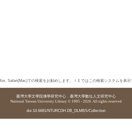
 Firefox, Safari(Mac)での検索をお勧めします。ＩＥではこの検索システムを
臺灣大學
文學院佛學研究中心
．
臺灣大學數位人文研究中心
National Taiwan University Library © 1995 - 2026. All rights reserved
doi:10.6681/NTURCDH.DB_DLMBS/Collection