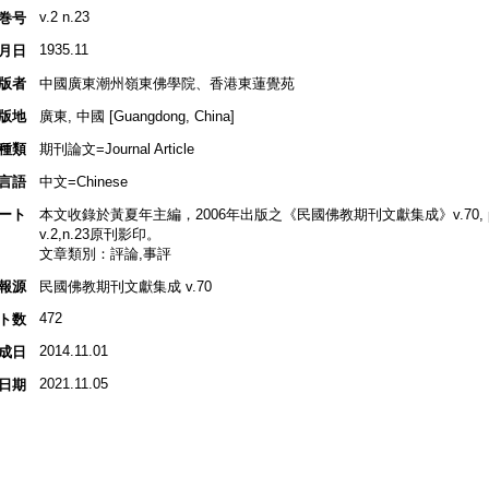
v.2 n.23
巻号
1935.11
月日
版者
中國廣東潮州嶺東佛學院、香港東蓮覺苑
版地
廣東, 中國 [Guangdong, China]
種類
期刊論文=Journal Article
言語
中文=Chinese
ート
本文收錄於黃夏年主編，2006年出版之《民國佛教期刊文獻集成》v.70, p.2
v.2,n.23原刊影印。
文章類別：評論,事評
報源
民國佛教期刊文獻集成 v.70
472
ト数
2014.11.01
成日
2021.11.05
日期