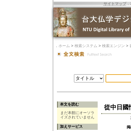
サイトマップ
．
．
ホーム
>
検索システム
>
検索エンジン
>
本文を読む
從中日國
まだ本館にオーソラ
イズされていません
加えサービス
掲