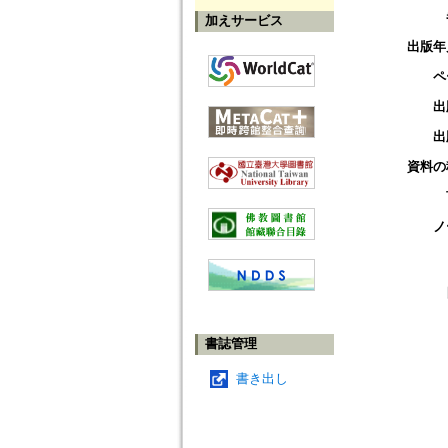
加えサービス
出版年
ペ
出
出
資料の
ノ
書誌管理
書き出し