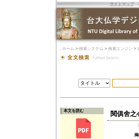
サイトマップ
．
．
ホーム
>
検索システム
>
検索エンジン
>
本文を読む
閱俱舍之
掲