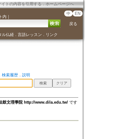
サイトの内容を引用する
．
ホームページへ
中
EN
ト内
｜
戻る
タル仏経
言語レッスン
リンク
．
．
．
検索履歴
．
説明
法鼓文理學院 http://www.dila.edu.tw/
です