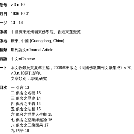
v.3 n.10
巻号
1936.10.01
月日
13 - 18
ージ
版者
中國廣東潮州嶺東佛學院、香港東蓮覺苑
版地
廣東, 中國 [Guangdong, China]
種類
期刊論文=Journal Article
言語
中文=Chinese
ート
本文收錄於黃夏年主編，2006年出版之《民國佛教期刊文獻集成》v.70, p.2
v.3,n.10原刊影印。
文章類別：專欄,研究
目次
一 引言 13
二 俱舍之名稱 13
三 俱舍之歷史 14
四 俱舍之主義 14
五 俱舍之法相 15
六 俱舍之世界人生觀 15
七 俱舍之惑業緣起論 16
八 俱舍之三乘因果 17
九 結語 18