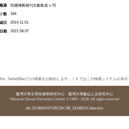
報源
民國佛教期刊文獻集成 v.70
344
ト数
2014.11.01
成日
2021.09.07
日期
 Firefox, Safari(Mac)での検索をお勧めします。ＩＥではこの検索システムを
臺灣大學
文學院佛學研究中心
．
臺灣大學數位人文研究中心
National Taiwan University Library © 1995 - 2026. All rights reserved
doi:10.6681/NTURCDH.DB_DLMBS/Collection