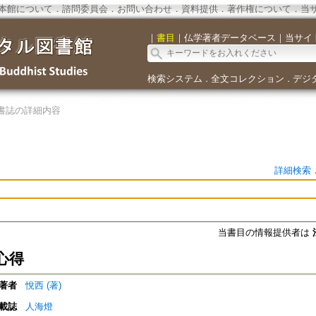
本館について
．
諮問委員会
．
お問い合わせ
．
資料提供
．
著作権について
．
当
｜
書目
｜
仏学著者データベース
｜
当サイ
検索システム
全文コレクション
デジ
．
．
書誌の詳細内容
詳細検索
当書目の情報提供者は
心得
著者
悅西 (著)
載誌
人海燈