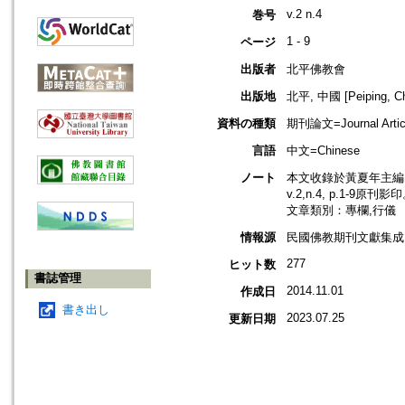
v.2 n.4
巻号
1 - 9
ページ
出版者
北平佛教會
出版地
北平, 中國 [Peiping, Ch
資料の種類
期刊論文=Journal Artic
言語
中文=Chinese
ノート
本文收錄於黃夏年主編，2
v.2,n.4, p.1-9原刊影
文章類別：專欄,行儀
情報源
民國佛教期刊文獻集成 v
277
ヒット数
書誌管理
2014.11.01
作成日
書き出し
2023.07.25
更新日期