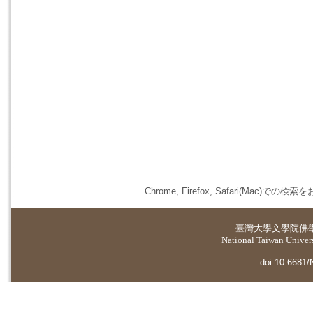
Chrome, Firefox, Safari(
臺灣大學
文學院佛
National Taiwan Universi
doi:10.6681