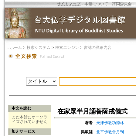
サイトマップ
．
本館について
．
諮問委員会
．
．
ホーム
>
検索システム
>
検索エンジン
>
書誌の詳細内容
本文を読む
在家眾半月誦菩薩戒儀式
まだ本館にオーソラ
イズされていません
著者
天津佛教功德林
加えサービス
掲載誌
北平佛教會月刊