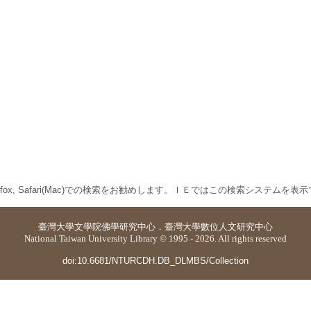
 Firefox, Safari(Mac)での検索をお勧めします。ＩＥではこの検索システムを
臺灣大學
文學院佛學研究中心
．
臺灣大學數位人文研究中心
National Taiwan University Library © 1995 - 2026. All rights reserved
doi:10.6681/NTURCDH.DB_DLMBS/Collection