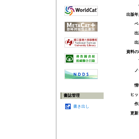
出版年
ペ
出
出
資料の
ノ
情
ヒッ
書誌管理
作
書き出し
更新