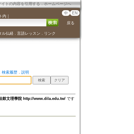
サイトの内容を引用する
．
ホームページへ
中
EN
ト内
｜
戻る
タル仏経
言語レッスン
リンク
．
．
．
検索履歴
．
説明
法鼓文理學院 http://www.dila.edu.tw/
です