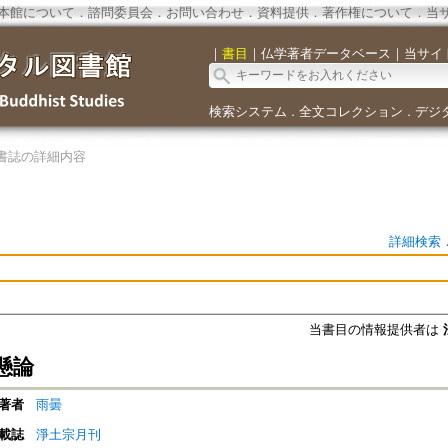
本館について
．
諮問委員会
．
お問い合わせ
．
資料提供
．
著作権について
．
当
｜
書目
｜
仏学著者データベース
｜
当サイ
検索システム
全文コレクション
デジ
．
．
書誌の詳細内容
詳細検索
当書目の情報提供者は
懸論
著者
雨曇
載誌
淨土宗月刊