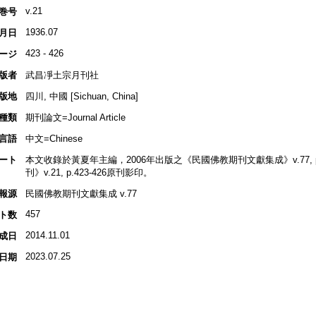
v.21
巻号
1936.07
月日
423 - 426
ージ
版者
武昌凈土宗月刊社
版地
四川, 中國 [Sichuan, China]
種類
期刊論文=Journal Article
言語
中文=Chinese
ート
本文收錄於黃夏年主編，2006年出版之《民國佛教期刊文獻集成》v.77, p.3
刊》v.21, p.423-426原刊影印。
報源
民國佛教期刊文獻集成 v.77
457
ト数
2014.11.01
成日
2023.07.25
日期