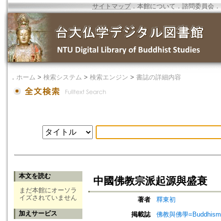
サイトマップ
．
本館について
．
諮問委員会
．
．
ホーム
>
検索システム
>
検索エンジン
>
書誌の詳細内容
本文を読む
中國佛教宗派起源與盛衰
まだ本館にオーソラ
イズされていません
著者
釋東初
加えサービス
掲載誌
佛教與佛學=Buddhism a