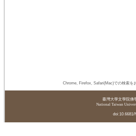
Chrome, Firefox, Safari(
臺灣大學
文學院佛
National Taiwan Universi
doi:10.6681