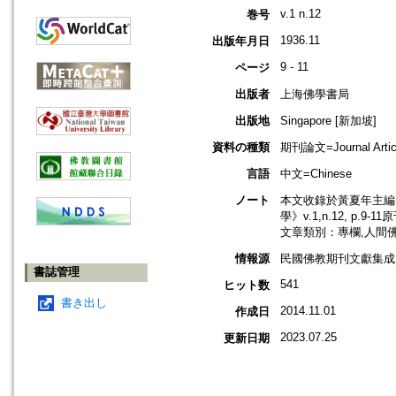
v.1 n.12
巻号
1936.11
出版年月日
9 - 11
ページ
出版者
上海佛學書局
出版地
Singapore [新加坡]
資料の種類
期刊論文=Journal Artic
言語
中文=Chinese
ノート
本文收錄於黃夏年主編，2
學》v.1,n.12, p.9-
文章類別：專欄,人間
情報源
民國佛教期刊文獻集成 v
書誌管理
541
ヒット数
書き出し
2014.11.01
作成日
2023.07.25
更新日期