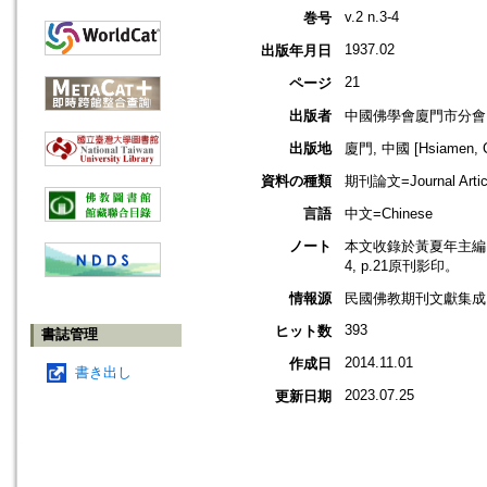
v.2 n.3-4
巻号
1937.02
出版年月日
21
ページ
出版者
中國佛學會廈門市分會
出版地
廈門, 中國 [Hsiamen, C
資料の種類
期刊論文=Journal Artic
言語
中文=Chinese
ノート
本文收錄於黃夏年主編，20
4, p.21原刊影印。
情報源
民國佛教期刊文獻集成 v
393
ヒット数
書誌管理
2014.11.01
作成日
書き出し
2023.07.25
更新日期