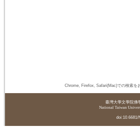
Chrome, Firefox, Safari(
臺灣大學
文學院佛
National Taiwan Universi
doi:10.6681