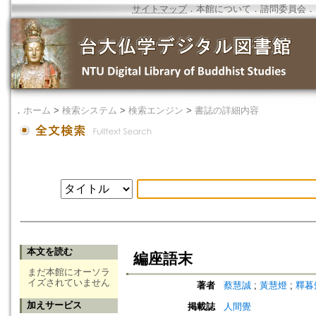
サイトマップ
．
本館について
．
諮問委員会
．
．
ホーム
>
検索システム
>
検索エンジン
>
書誌の詳細内容
本文を読む
編座語末
まだ本館にオーソラ
イズされていません
著者
蔡慧誠
;
黃慧燈
;
釋暮
加えサービス
掲載誌
人間覺