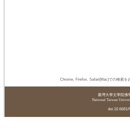
Chrome, Firefox, Safari(
臺灣大學
文學院佛
National Taiwan Universi
doi:10.6681