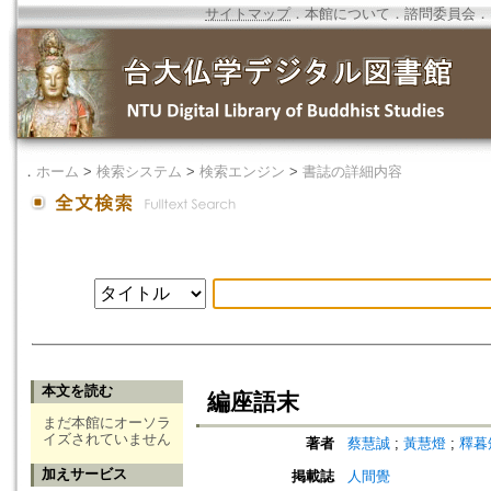
サイトマップ
．
本館について
．
諮問委員会
．
．
ホーム
>
検索システム
>
検索エンジン
>
書誌の詳細内容
本文を読む
編座語末
まだ本館にオーソラ
イズされていません
著者
蔡慧誠
;
黃慧燈
;
釋暮
加えサービス
掲載誌
人間覺