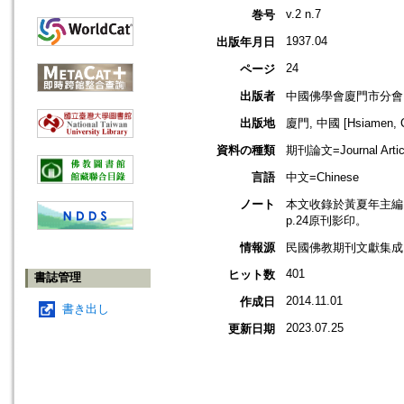
v.2 n.7
巻号
1937.04
出版年月日
24
ページ
出版者
中國佛學會廈門市分會
出版地
廈門, 中國 [Hsiamen, C
資料の種類
期刊論文=Journal Artic
言語
中文=Chinese
ノート
本文收錄於黃夏年主編，20
p.24原刊影印。
情報源
民國佛教期刊文獻集成 v
401
ヒット数
書誌管理
2014.11.01
作成日
書き出し
2023.07.25
更新日期