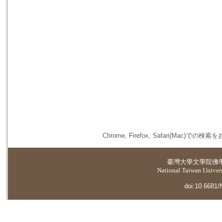
Chrome, Firefox, Safari(
臺灣大學
文學院佛
National Taiwan Universi
doi:10.6681