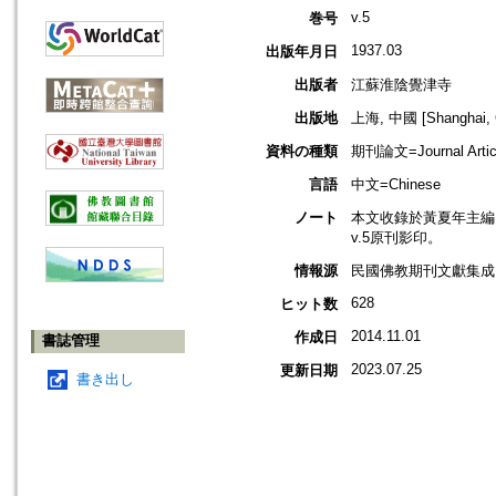
v.5
巻号
1937.03
出版年月日
出版者
江蘇淮陰覺津寺
出版地
上海, 中國 [Shanghai, 
資料の種類
期刊論文=Journal Artic
言語
中文=Chinese
ノート
本文收錄於黃夏年主編，2
v.5原刊影印。
情報源
民國佛教期刊文獻集成 v
628
ヒット数
2014.11.01
作成日
書誌管理
2023.07.25
更新日期
書き出し