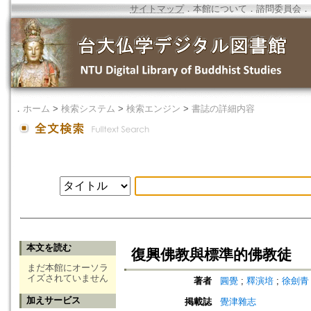
サイトマップ
．
本館について
．
諮問委員会
．
．
ホーム
>
検索システム
>
検索エンジン
>
書誌の詳細内容
本文を読む
復興佛教與標準的佛教徒
まだ本館にオーソラ
イズされていません
著者
圓覺
;
釋演培
;
徐劍青
加えサービス
掲載誌
覺津雜志