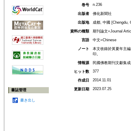
n.236
巻号
出版者
佛化新聞社
出版地
成都, 中國 [Chengdu, C
資料の種類
期刊論文=Journal Artic
言語
中文=Chinese
ノート
本文收錄於黃夏年主編，2
印。
情報源
民國佛教期刊文獻集成 v
377
ヒット数
2014.11.01
作成日
2023.07.25
更新日期
書誌管理
書き出し