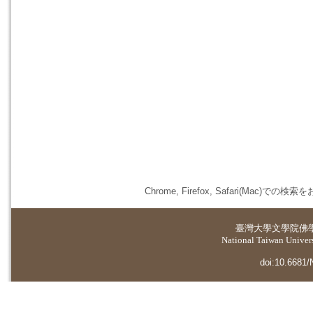
Chrome, Firefox, Safari(
臺灣大學
文學院佛
National Taiwan Universi
doi:10.6681