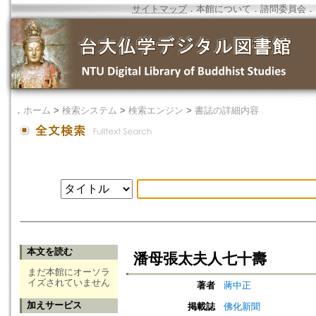
サイトマップ
．
本館について
．
諮問委員会
．
．
ホーム
>
検索システム
>
検索エンジン
>
書誌の詳細内容
本文を読む
潘母張太夫人七十壽
まだ本館にオーソラ
イズされていません
著者
蔣中正
加えサービス
掲載誌
佛化新聞