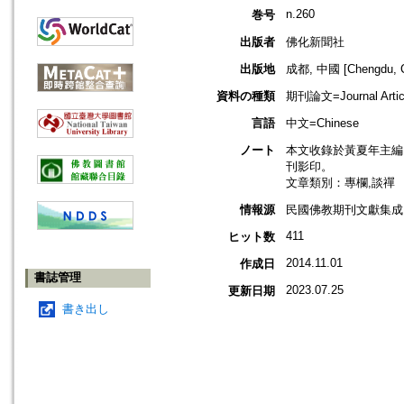
n.260
巻号
出版者
佛化新聞社
出版地
成都, 中國 [Chengdu, C
資料の種類
期刊論文=Journal Artic
言語
中文=Chinese
ノート
本文收錄於黃夏年主編，2
刊影印。
文章類別：專欄,談禪
情報源
民國佛教期刊文獻集成 v
411
ヒット数
2014.11.01
作成日
書誌管理
2023.07.25
更新日期
書き出し