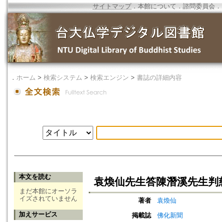
サイトマップ
．
本館について
．
諮問委員会
．
．
ホーム
>
検索システム
>
検索エンジン
>
書誌の詳細内容
本文を読む
袁煥仙先生答陳潛溪先生判
まだ本館にオーソラ
イズされていません
著者
袁煥仙
加えサービス
掲載誌
佛化新聞