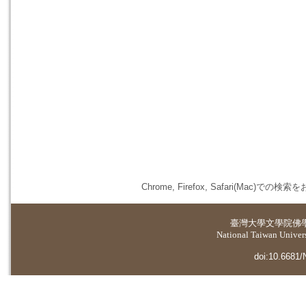
Chrome, Firefox, Safari(
臺灣大學
文學院佛
National Taiwan Universi
doi:10.6681