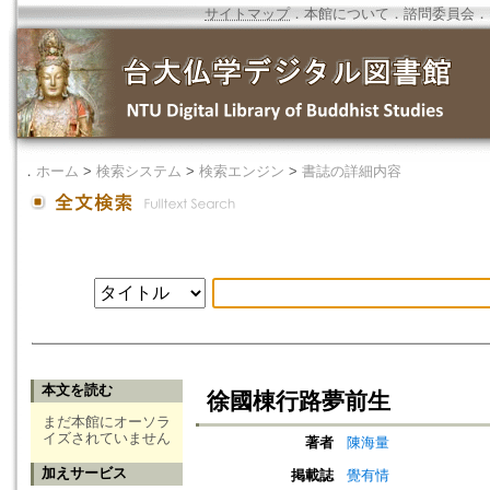
サイトマップ
．
本館について
．
諮問委員会
．
．
ホーム
>
検索システム
>
検索エンジン
>
書誌の詳細内容
本文を読む
徐國棟行路夢前生
まだ本館にオーソラ
イズされていません
著者
陳海量
加えサービス
掲載誌
覺有情