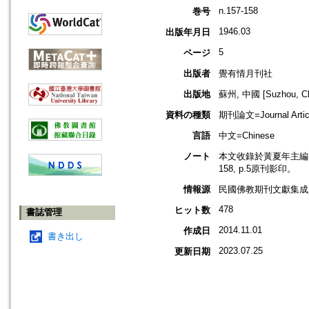
n.157-158
巻号
1946.03
出版年月日
5
ページ
出版者
覺有情月刊社
出版地
蘇州, 中國 [Suzhou, Ch
資料の種類
期刊論文=Journal Artic
言語
中文=Chinese
ノート
本文收錄於黃夏年主編，20
158, p.5原刊影印。
情報源
民國佛教期刊文獻集成 v
478
ヒット数
書誌管理
2014.11.01
作成日
書き出し
2023.07.25
更新日期