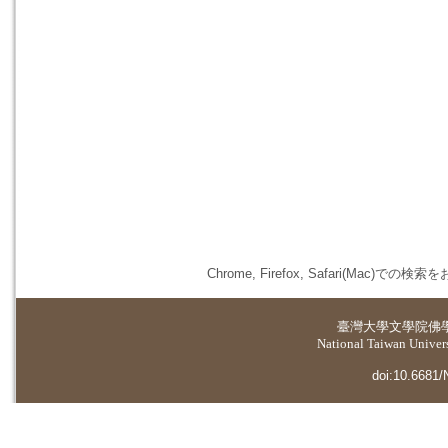
Chrome, Firefox, Safari(
臺灣大學
文學院佛
National Taiwan Universi
doi:10.6681