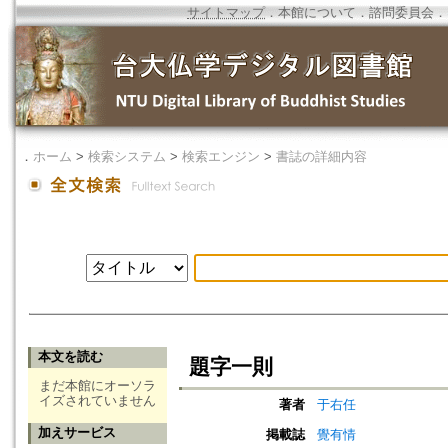
サイトマップ
．
本館について
．
諮問委員会
．
．
ホーム
>
検索システム
>
検索エンジン
>
書誌の詳細内容
本文を読む
題字一則
まだ本館にオーソラ
イズされていません
著者
于右任
加えサービス
掲載誌
覺有情