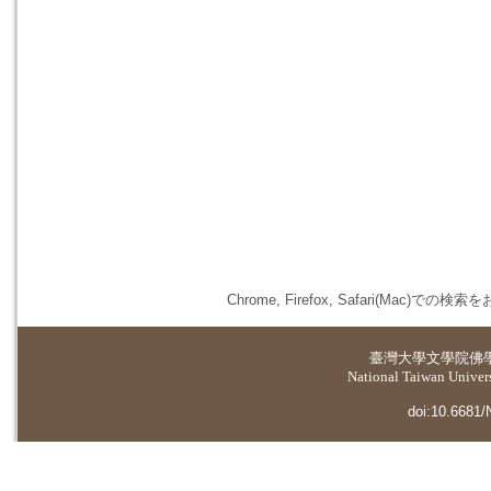
Chrome, Firefox, Safari(
臺灣大學
文學院佛
National Taiwan Universi
doi:10.6681