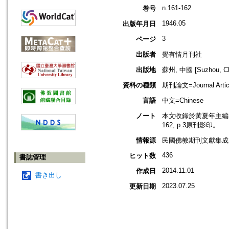
n.161-162
巻号
1946.05
出版年月日
3
ページ
出版者
覺有情月刊社
出版地
蘇州, 中國 [Suzhou, Ch
資料の種類
期刊論文=Journal Artic
言語
中文=Chinese
ノート
本文收錄於黃夏年主編，20
162, p.3原刊影印。
情報源
民國佛教期刊文獻集成 v
436
ヒット数
書誌管理
2014.11.01
作成日
書き出し
2023.07.25
更新日期