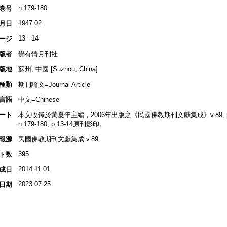
n.179-180
巻号
1947.02
月日
13 - 14
ージ
版者
覺有情月刊社
版地
蘇州, 中國 [Suzhou, China]
種類
期刊論文=Journal Article
言語
中文=Chinese
ート
本文收錄於黃夏年主編，2006年出版之《民國佛教期刊文獻集成》v.89, p.1
n.179-180, p.13-14原刊影印。
報源
民國佛教期刊文獻集成 v.89
395
ト数
2014.11.01
成日
2023.07.25
日期