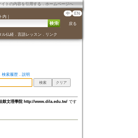
サイトの内容を引用する
．
ホームページへ
中
EN
ト内
｜
戻る
タル仏経
言語レッスン
リンク
．
．
．
検索履歴
．
説明
法鼓文理學院 http://www.dila.edu.tw/
です