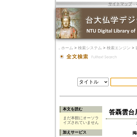
サイトマップ
．
．
ホーム
>
検索システム
>
検索エンジン
>
本文を読む
答聶雲台
まだ本館にオーソラ
イズされていません
加えサービス
掲