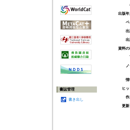
出版年
ペ
出
出
資料の
ノ
情
ヒッ
書誌管理
作
書き出し
更新