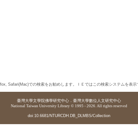
 Firefox, Safari(Mac)での検索をお勧めします。ＩＥではこの検索システムを
臺灣大學
文學院佛學研究中心
．
臺灣大學數位人文研究中心
National Taiwan University Library © 1995 - 2026. All rights reserved
doi:10.6681/NTURCDH.DB_DLMBS/Collection