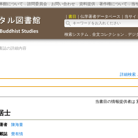
本館について
．
諮問委員会
．
お問い合わせ
．
資料提供
．
著作権について
．
当
｜
書目
｜
仏学著者データベース
｜
当サイ
検索システム
全文コレクション
デジ
．
．
書誌の詳細内容
詳細検索
当書目の情報提供者は
居士
著者
陳海量
載誌
覺有情