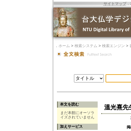
サイトマップ
．
．
ホーム
>
検索システム
>
検索エンジン
>
本文を読む
溫光熹先
まだ本館にオーソラ
イズされていません
加えサービス
掲