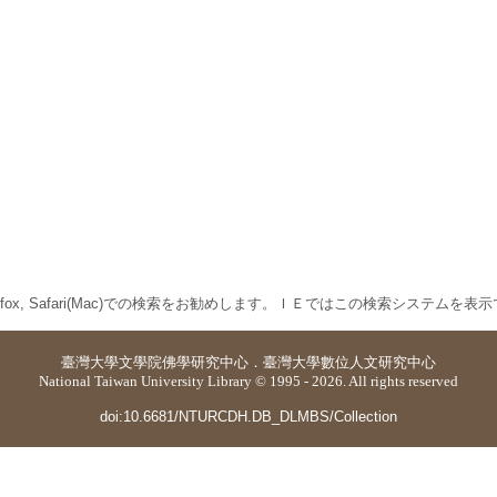
 Firefox, Safari(Mac)での検索をお勧めします。ＩＥではこの検索システムを
臺灣大學
文學院佛學研究中心
．
臺灣大學數位人文研究中心
National Taiwan University Library © 1995 - 2026. All rights reserved
doi:10.6681/NTURCDH.DB_DLMBS/Collection