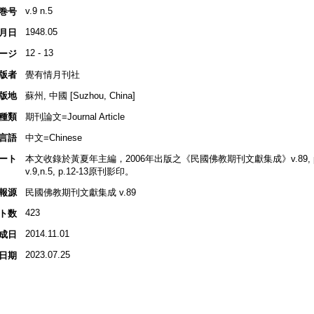
v.9 n.5
巻号
1948.05
月日
12 - 13
ージ
版者
覺有情月刊社
版地
蘇州, 中國 [Suzhou, China]
種類
期刊論文=Journal Article
言語
中文=Chinese
ート
本文收錄於黃夏年主編，2006年出版之《民國佛教期刊文獻集成》v.89, p.4
v.9,n.5, p.12-13原刊影印。
報源
民國佛教期刊文獻集成 v.89
423
ト数
2014.11.01
成日
2023.07.25
日期