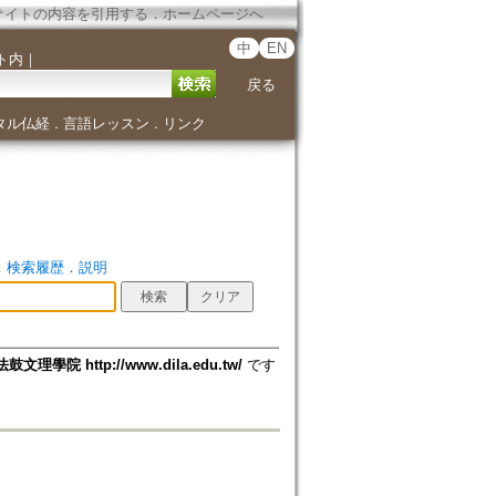
サイトの内容を引用する
．
ホームページへ
中
EN
ト内
｜
戻る
タル仏経
言語レッスン
リンク
．
．
．
検索履歴
．
説明
法鼓文理學院 http://www.dila.edu.tw/
です