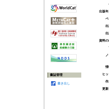
出版年
ペ
出
出
資料の
ノ
情
ヒッ
書誌管理
作
書き出し
更新