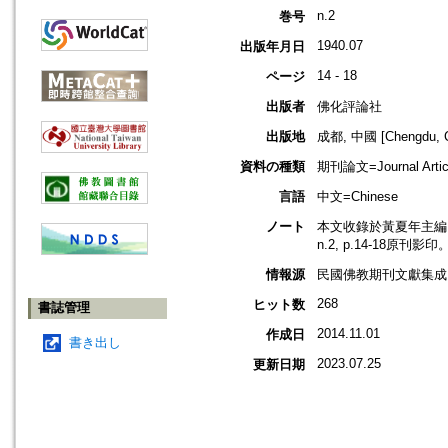
n.2
巻号
1940.07
出版年月日
14 - 18
ページ
出版者
佛化評論社
出版地
成都, 中國 [Chengdu, C
資料の種類
期刊論文=Journal Artic
言語
中文=Chinese
ノート
本文收錄於黃夏年主編，2
n.2, p.14-18原刊影印
情報源
民國佛教期刊文獻集成 v
268
ヒット数
書誌管理
2014.11.01
作成日
書き出し
2023.07.25
更新日期