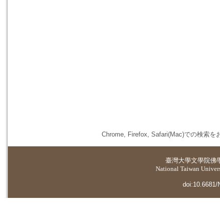
Chrome, Firefox, Safari(
臺灣大學
文學院佛
National Taiwan Universi
doi:10.6681