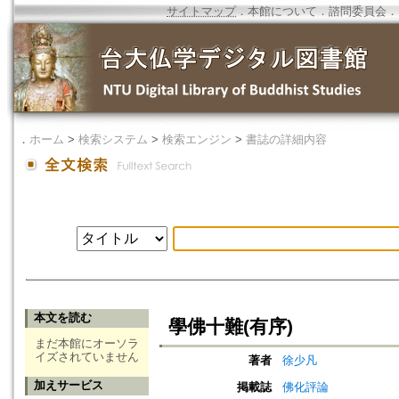
サイトマップ
．
本館について
．
諮問委員会
．
．
ホーム
>
検索システム
>
検索エンジン
>
書誌の詳細内容
本文を読む
學佛十難(有序)
まだ本館にオーソラ
イズされていません
著者
徐少凡
加えサービス
掲載誌
佛化評論