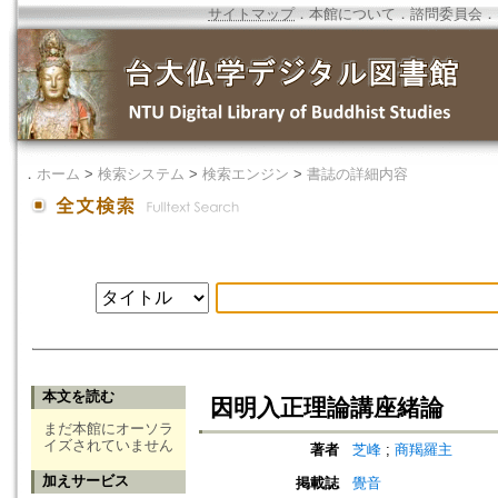
サイトマップ
．
本館について
．
諮問委員会
．
．
ホーム
>
検索システム
>
検索エンジン
>
書誌の詳細内容
本文を読む
因明入正理論講座緒論
まだ本館にオーソラ
イズされていません
著者
芝峰
;
商羯羅主
加えサービス
掲載誌
覺音