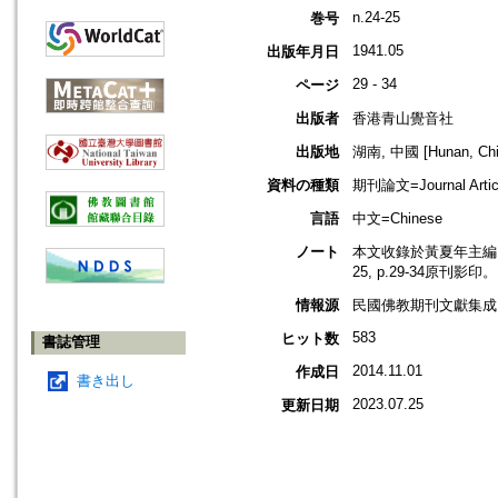
n.24-25
巻号
1941.05
出版年月日
29 - 34
ページ
出版者
香港青山覺音社
出版地
湖南, 中國 [Hunan, Chi
資料の種類
期刊論文=Journal Artic
言語
中文=Chinese
ノート
本文收錄於黃夏年主編，20
25, p.29-34原刊影印。
情報源
民國佛教期刊文獻集成 v
583
ヒット数
書誌管理
2014.11.01
作成日
書き出し
2023.07.25
更新日期