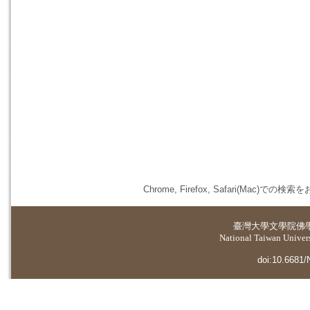
Chrome, Firefox, Safari(
臺灣大學
文學院佛
National Taiwan Universi
doi:10.6681