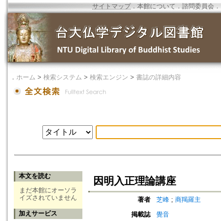
サイトマップ
．
本館について
．
諮問委員会
．
．
ホーム
>
検索システム
>
検索エンジン
>
書誌の詳細内容
本文を読む
因明入正理論講座
まだ本館にオーソラ
イズされていません
著者
芝峰
;
商羯羅主
加えサービス
掲載誌
覺音