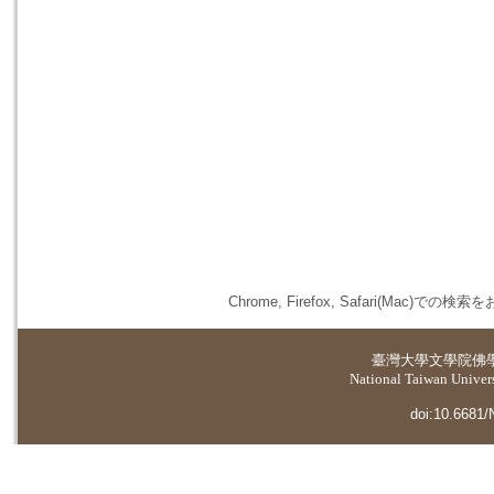
Chrome, Firefox, Safari(
臺灣大學
文學院佛
National Taiwan Universi
doi:10.6681