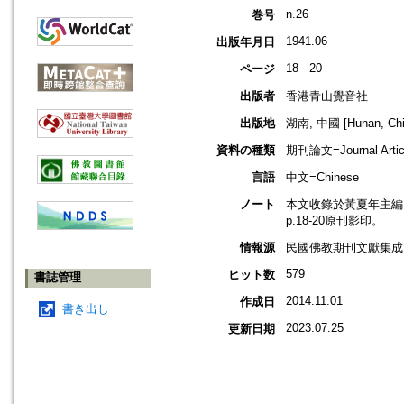
n.26
巻号
1941.06
出版年月日
18 - 20
ページ
出版者
香港青山覺音社
出版地
湖南, 中國 [Hunan, Chi
資料の種類
期刊論文=Journal Artic
言語
中文=Chinese
ノート
本文收錄於黃夏年主編，20
p.18-20原刊影印。
情報源
民國佛教期刊文獻集成 v
579
ヒット数
書誌管理
2014.11.01
作成日
書き出し
2023.07.25
更新日期