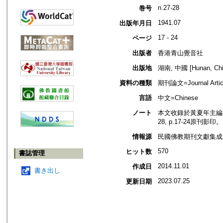
n.27-28
巻号
1941.07
出版年月日
17 - 24
ページ
出版者
香港青山覺音社
出版地
湖南, 中國 [Hunan, Chi
資料の種類
期刊論文=Journal Artic
言語
中文=Chinese
ノート
本文收錄於黃夏年主編，20
28, p.17-24原刊影印。
情報源
民國佛教期刊文獻集成 v
570
ヒット数
書誌管理
2014.11.01
作成日
書き出し
2023.07.25
更新日期