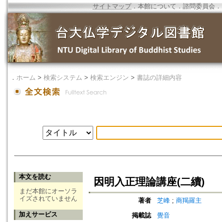
サイトマップ
．
本館について
．
諮問委員会
．
．
ホーム
>
検索システム
>
検索エンジン
>
書誌の詳細内容
本文を読む
因明入正理論講座(二續)
まだ本館にオーソラ
イズされていません
著者
芝峰
;
商羯羅主
加えサービス
掲載誌
覺音