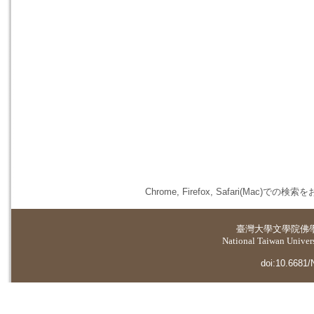
Chrome, Firefox, Safari(
臺灣大學
文學院佛
National Taiwan Universi
doi:10.6681