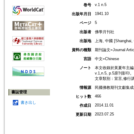
v.1 n.5
巻号
1941.10
出版年月日
5
ページ
出版者
佛學月刊社
出版地
上海, 中國 [Shanghai, 
資料の種類
期刊論文=Journal Artic
言語
中文=Chinese
ノート
本文收錄於黃夏年主編，2
v.1,n.5, p.5原刊影印。
文章類別：宣言,修行
情報源
民國佛教期刊文獻集成 v
書誌管理
466
ヒット数
書き出し
2014.11.01
作成日
2023.07.25
更新日期