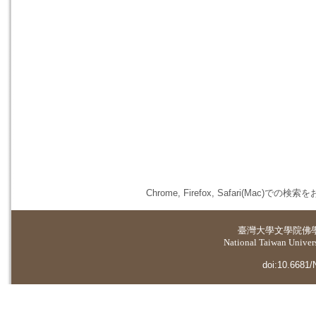
Chrome, Firefox, Safari(
臺灣大學
文學院佛
National Taiwan Universi
doi:10.6681