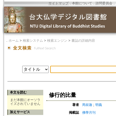
サイトマップ
．
本館について
．
諮問委員会
．
．
ホーム
>
検索システム
>
検索エンジン
>
書誌の詳細内容
本文を読む
修行的比量
まだ本館にオーソラ
イズされていません
著者
周叔迦
;
明義
加えサービス
掲載誌
佛學月刊