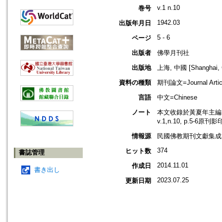
v.1 n.10
巻号
1942.03
出版年月日
5 - 6
ページ
出版者
佛學月刊社
出版地
上海, 中國 [Shanghai, 
資料の種類
期刊論文=Journal Artic
言語
中文=Chinese
ノート
本文收錄於黃夏年主編，2
v.1,n.10, p.5-6原刊
情報源
民國佛教期刊文獻集成 v
374
ヒット数
書誌管理
2014.11.01
作成日
書き出し
2023.07.25
更新日期