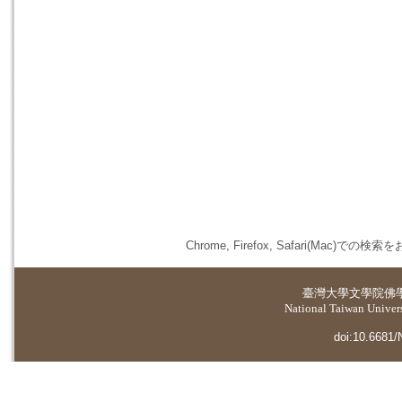
Chrome, Firefox, Safari(
臺灣大學
文學院佛
National Taiwan Universi
doi:10.6681