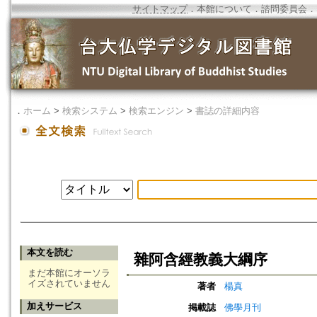
サイトマップ
．
本館について
．
諮問委員会
．
．
ホーム
>
検索システム
>
検索エンジン
>
書誌の詳細内容
本文を読む
雜阿含經教義大綱序
まだ本館にオーソラ
イズされていません
著者
楊真
加えサービス
掲載誌
佛學月刊