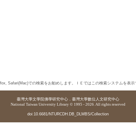
 Firefox, Safari(Mac)での検索をお勧めします。ＩＥではこの検索システムを
臺灣大學
文學院佛學研究中心
．
臺灣大學數位人文研究中心
National Taiwan University Library © 1995 - 2026. All rights reserved
doi:10.6681/NTURCDH.DB_DLMBS/Collection