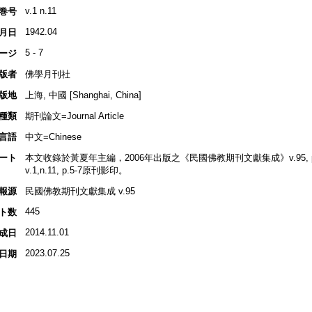
v.1 n.11
巻号
1942.04
月日
5 - 7
ージ
版者
佛學月刊社
版地
上海, 中國 [Shanghai, China]
種類
期刊論文=Journal Article
言語
中文=Chinese
ート
本文收錄於黃夏年主編，2006年出版之《民國佛教期刊文獻集成》v.95, p.3
v.1,n.11, p.5-7原刊影印。
報源
民國佛教期刊文獻集成 v.95
445
ト数
2014.11.01
成日
2023.07.25
日期