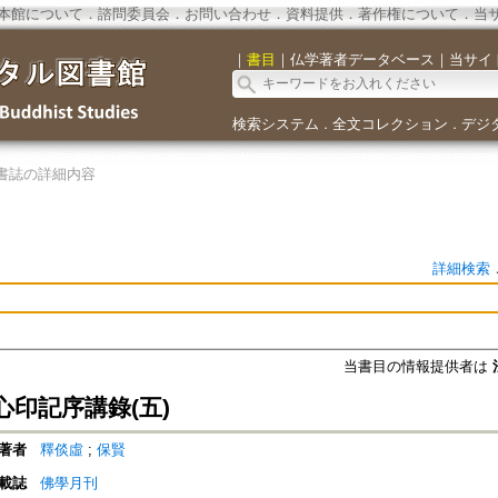
本館について
．
諮問委員会
．
お問い合わせ
．
資料提供
．
著作権について
．
当
｜
書目
｜
仏学著者データベース
｜
当サイ
検索システム
全文コレクション
デジ
．
．
書誌の詳細内容
詳細検索
当書目の情報提供者は
心印記序講錄(五)
著者
釋倓虛
;
保賢
載誌
佛學月刊