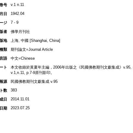
v.1 n.11
巻号
1942.04
月日
7 - 9
ージ
版者
佛學月刊社
版地
上海, 中國 [Shanghai, China]
種類
期刊論文=Journal Article
言語
中文=Chinese
ート
本文收錄於黃夏年主編，2006年出版之《民國佛教期刊文獻集成》v.95, p.3
v.1,n.11, p.7-9原刊影印。
報源
民國佛教期刊文獻集成 v.95
383
ト数
2014.11.01
成日
2023.07.25
日期