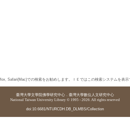
 Firefox, Safari(Mac)での検索をお勧めします。ＩＥではこの検索システムを
臺灣大學
文學院佛學研究中心
．
臺灣大學數位人文研究中心
National Taiwan University Library © 1995 - 2026. All rights reserved
doi:10.6681/NTURCDH.DB_DLMBS/Collection