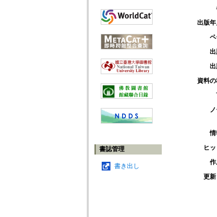
出版年
ペ
出
出
資料の
ノ
情
ヒッ
書誌管理
作
書き出し
更新