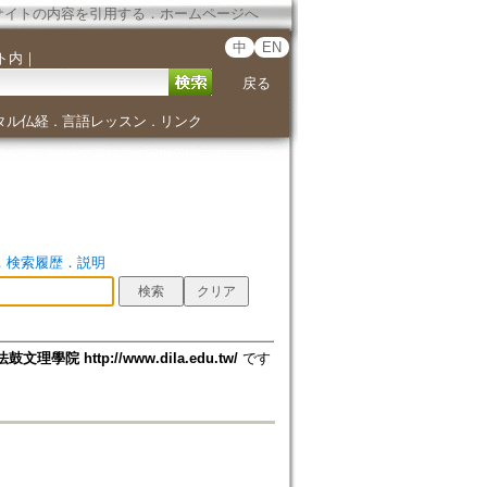
サイトの内容を引用する
．
ホームページへ
中
EN
ト内
｜
戻る
タル仏経
言語レッスン
リンク
．
．
．
検索履歴
．
説明
法鼓文理學院 http://www.dila.edu.tw/
です