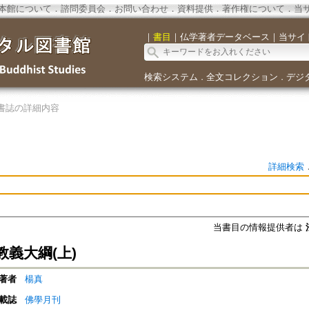
本館について
．
諮問委員会
．
お問い合わせ
．
資料提供
．
著作権について
．
当
｜
書目
｜
仏学著者データベース
｜
当サイ
検索システム
全文コレクション
デジ
．
．
書誌の詳細内容
詳細検索
当書目の情報提供者は
義大綱(上)
著者
楊真
載誌
佛學月刊