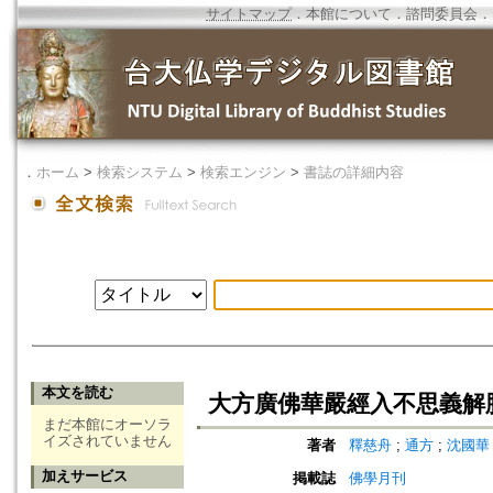
サイトマップ
．
本館について
．
諮問委員会
．
．
ホーム
>
検索システム
>
検索エンジン
>
書誌の詳細内容
本文を読む
大方廣佛華嚴經入不思義解
まだ本館にオーソラ
イズされていません
著者
釋慈舟
;
通方
;
沈國華
加えサービス
掲載誌
佛學月刊