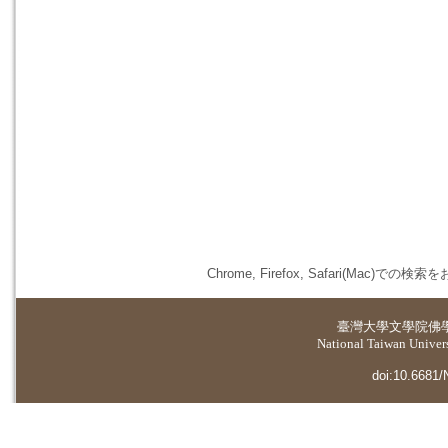
Chrome, Firefox, Safari(
臺灣大學
文學院佛
National Taiwan Universi
doi:10.6681