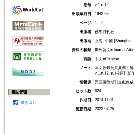
v.1 n.12
巻号
1942.05
出版年月日
1 - 2
ページ
出版者
佛學月刊社
出版地
上海, 中國 [Shanghai, 
資料の種類
期刊論文=Journal Artic
言語
中文=Chinese
ノート
本文收錄於黃夏年主編，2
v.1,n.12, p.1-2原刊
情報源
民國佛教期刊文獻集成 v
624
ヒット数
書誌管理
2014.11.01
作成日
書き出し
2023.07.25
更新日期