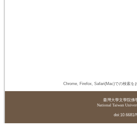
Chrome, Firefox, Safari(
臺灣大學
文學院佛
National Taiwan Universi
doi:10.6681