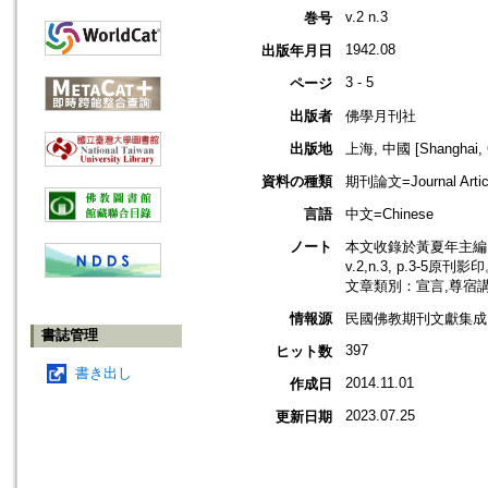
v.2 n.3
巻号
1942.08
出版年月日
3 - 5
ページ
出版者
佛學月刊社
出版地
上海, 中國 [Shanghai, 
資料の種類
期刊論文=Journal Artic
言語
中文=Chinese
ノート
本文收錄於黃夏年主編，2
v.2,n.3, p.3-5原刊影
文章類別：宣言,尊宿
情報源
民國佛教期刊文獻集成 v
書誌管理
397
ヒット数
書き出し
2014.11.01
作成日
2023.07.25
更新日期