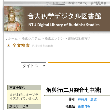
サイトマップ
．
本館について
．
諮問委員会
．
．
ホーム
>
検索システム
>
検索エンジン
>
書誌の詳細内容
本文を読む
解與行(二月觀音七中講)
まだ本館にオーソラ
イズされていません
著者
釋慈舟
;
逝波
加えサービス
掲載誌
佛學月刊